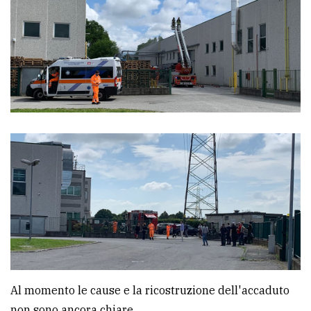
Ricerca
avanzata
LE
ALTRE
TESTATE
PRIVACY
Privacy
policy
Al momento le cause e la ricostruzione dell'accaduto
Cookie
non sono ancora chiare.