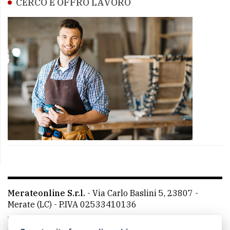
CERCO E OFFRO LAVORO
Merateonline S.r.l.
-
Via Carlo Baslini 5, 23807 -
Merate (LC)
- P.IVA 02533410136
Telefono:
039 9902881
- Whatsapp: 351 3481257 - E-