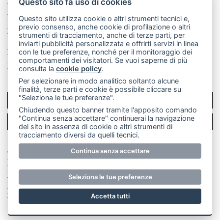
mail: redazione@merateonline.it
Questo sito fa uso di cookies
La redazione
CasateOnline
LeccoOnline
RSS
Questo sito utilizza cookie o altri strumenti tecnici e,
previo consenso, anche cookie di profilazione o altri
Made by
VIP
strumenti di tracciamento, anche di terze parti, per
inviarti pubblicità personalizzata e offrirti servizi in linea
Privacy policy
Cookie policy
con le tue preferenze, nonché per il monitoraggio dei
comportamenti dei visitatori. Se vuoi saperne di più
Rivedi le tue scelte sui cookie
consulta la
cookie policy
.
Per selezionare in modo analitico soltanto alcune
finalità, terze parti e cookie è possibile cliccare su
"Seleziona le tue preferenze".
SCRIVICI
Chiudendo questo banner tramite l'apposito comando
"Continua senza accettare" continuerai la navigazione
PER LA TUA PUBBLICITÀ
del sito in assenza di cookie o altri strumenti di
tracciamento diversi da quelli tecnici.
Continua senza accettare
© Copyright Merateonline S.r.l. - Tutti i diritti riservati.
E' proibita la riproduzione e pubblicazione anche
parziale di testi, articoli e immagini senza la
Seleziona le tue preferenze
preventiva autorizzazione scritta dell'editore. RI Lecco
numero Rea LC 291.277 - Capitale sociale 10.329,14 €
Accetta tutti