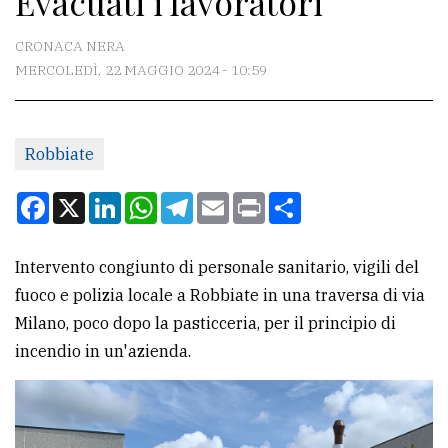
Evacuati i lavoratori
CONTATTI
CRONACA NERA
MERCOLEDÌ, 22 MAGGIO 2024 - 10:59
La
redazione
Robbiate
Scrivici
Per
Facebook
X
LinkedIn
WhatsApp
Telegram
Email
Print
Condividi
la
tua
Intervento congiunto di personale sanitario, vigili del
pubblicità
fuoco e polizia locale a Robbiate in una traversa di via
Milano, poco dopo la pasticceria, per il principio di
CERCA
incendio in un'azienda.
Cerca
per
comune