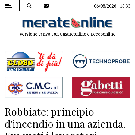
06/08/2026 - 18:33
MENU
Versione estiva con Casateonline e Leccoonline
Editoriale
e
commenti
Contenuti
del
sito
Appuntamenti
Robbiate: principio
Associazioni
d'incendio in una azienda.
Meteo