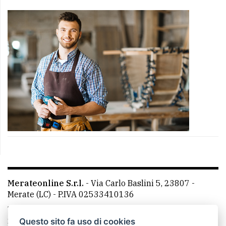
Merateonline S.r.l.
-
Via Carlo Baslini 5, 23807 -
Merate (LC)
- P.IVA 02533410136
Telefono:
039 9902881
- Whatsapp: 351 3481257 - E-
mail: redazione@merateonline.it
Questo sito fa uso di cookies