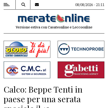
08/08/2026 - 21:11
MENU
Versione estiva con Casateonline e Leccoonline
Editoriale
e
commenti
Contenuti
del
sito
Appuntamenti
Calco: Beppe Tenti in
Associazioni
paese per una serata
Meteo