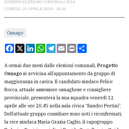
DOSSIER ELEZIONI COMUNALI 2024
LUNEDÌ, 01 APRILE 2024 - 20:36
CONTATTI
La
Osnago
redazione
Scrivici
Facebook
X
LinkedIn
WhatsApp
Telegram
Email
Print
Condividi
Per
la
A ormai due mesi dalle elezioni comunali,
Progetto
tua
Osnago
si avvicina all’appuntamento da gruppo di
pubblicità
maggioranza in carica. Il candidato sindaco Felice
Rocca, attuale assessore osnaghese e consigliere
provinciale, presenterà la sua squadra venerdì 12
CERCA
aprile alle ore 20.45 nella sala civica “Sandro Pertini”.
Cerca
Dell’attuale gruppo consiliare sono noti i riconfermati,
per
la vice sindaca Maria Grazia Caglio, il capogruppo
comune