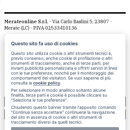
Merateonline S.r.l.
-
Via Carlo Baslini 5, 23807 -
Merate (LC)
- P.IVA 02533410136
Telefono:
039 9902881
- Whatsapp: 351 3481257 - E-
mail: redazione@merateonline.it
Questo sito fa uso di cookies
La redazione
CasateOnline
LeccoOnline
RSS
Questo sito utilizza cookie o altri strumenti tecnici e,
previo consenso, anche cookie di profilazione o altri
Made by
VIP
strumenti di tracciamento, anche di terze parti, per
inviarti pubblicità personalizzata e offrirti servizi in linea
Privacy policy
Cookie policy
con le tue preferenze, nonché per il monitoraggio dei
comportamenti dei visitatori. Se vuoi saperne di più
Rivedi le tue scelte sui cookie
consulta la
cookie policy
.
Per selezionare in modo analitico soltanto alcune
finalità, terze parti e cookie è possibile cliccare su
"Seleziona le tue preferenze".
SCRIVICI
Chiudendo questo banner tramite l'apposito comando
"Continua senza accettare" continuerai la navigazione
PER LA TUA PUBBLICITÀ
del sito in assenza di cookie o altri strumenti di
tracciamento diversi da quelli tecnici.