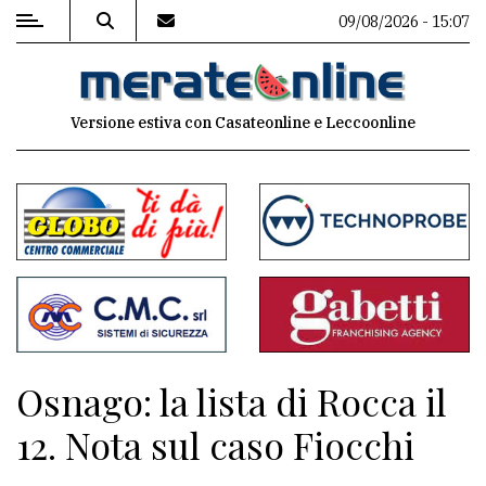
09/08/2026 - 15:07
MENU
Versione estiva con Casateonline e Leccoonline
Editoriale
e
commenti
Contenuti
del
sito
Appuntamenti
Osnago: la lista di Rocca il
Associazioni
12. Nota sul caso Fiocchi
Meteo