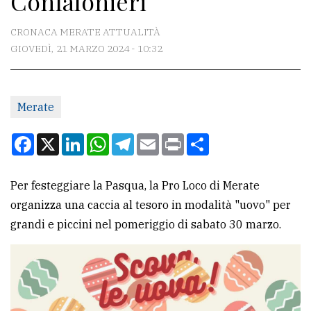
Confalonieri
CONTATTI
CRONACA MERATE ATTUALITÀ
GIOVEDÌ, 21 MARZO 2024 - 10:32
La
redazione
Merate
Scrivici
Per
Facebook
X
LinkedIn
WhatsApp
Telegram
Email
Print
Condividi
la
tua
Per festeggiare la Pasqua, la Pro Loco di Merate
pubblicità
organizza una caccia al tesoro in modalità "uovo" per
grandi e piccini nel pomeriggio di sabato 30 marzo.
CERCA
Cerca
per
comune