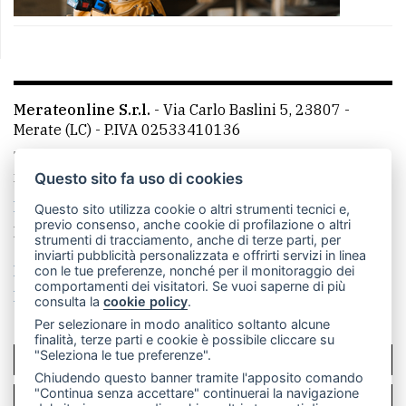
Merateonline S.r.l.
-
Via Carlo Baslini 5, 23807 -
Merate (LC)
- P.IVA 02533410136
Telefono:
039 9902881
- Whatsapp: 351 3481257 - E-
mail: redazione@merateonline.it
Questo sito fa uso di cookies
La redazione
CasateOnline
LeccoOnline
RSS
Questo sito utilizza cookie o altri strumenti tecnici e,
previo consenso, anche cookie di profilazione o altri
Made by
VIP
strumenti di tracciamento, anche di terze parti, per
inviarti pubblicità personalizzata e offrirti servizi in linea
Privacy policy
Cookie policy
con le tue preferenze, nonché per il monitoraggio dei
comportamenti dei visitatori. Se vuoi saperne di più
Rivedi le tue scelte sui cookie
consulta la
cookie policy
.
Per selezionare in modo analitico soltanto alcune
finalità, terze parti e cookie è possibile cliccare su
"Seleziona le tue preferenze".
SCRIVICI
Chiudendo questo banner tramite l'apposito comando
"Continua senza accettare" continuerai la navigazione
PER LA TUA PUBBLICITÀ