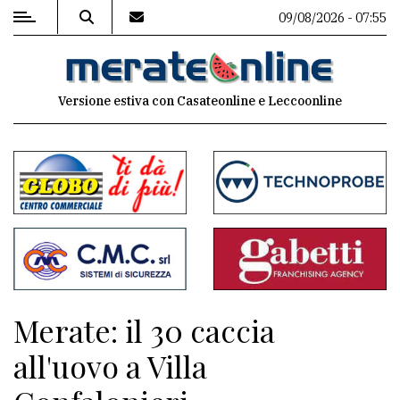
09/08/2026 - 07:55
MENU
Versione estiva con Casateonline e Leccoonline
Editoriale
e
commenti
Contenuti
del
sito
Appuntamenti
Merate: il 30 caccia
Associazioni
all'uovo a Villa
Meteo