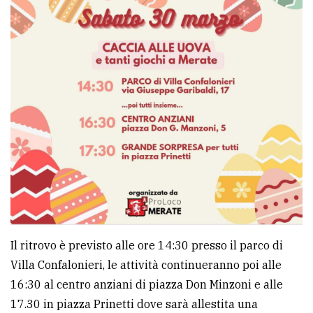
Ricerca
avanzata
LE
ALTRE
TESTATE
PRIVACY
Il ritrovo è previsto alle ore 14:30 presso il parco di
Privacy
Villa Confalonieri, le attività continueranno poi alle
policy
16:30 al centro anziani di piazza Don Minzoni e alle
Cookie
17.30 in piazza Prinetti dove sarà allestita una