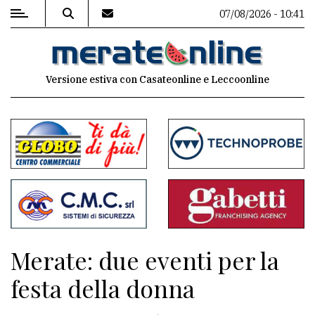
07/08/2026 - 10:41
MENU
Versione estiva con Casateonline e Leccoonline
Editoriale
e
commenti
Contenuti
del
sito
Appuntamenti
Merate: due eventi per la
Associazioni
festa della donna
Meteo