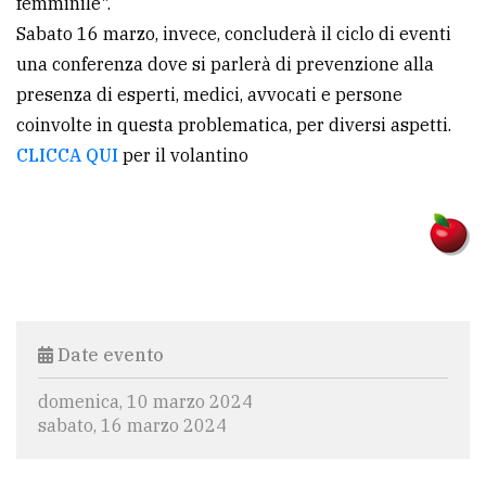
femminile".
Sabato 16 marzo, invece, concluderà il ciclo di eventi
Ricerca
una conferenza dove si parlerà di prevenzione alla
avanzata
presenza di esperti, medici, avvocati e persone
coinvolte in questa problematica, per diversi aspetti.
LE
CLICCA QUI
per il volantino
ALTRE
TESTATE
PRIVACY
Date evento
Privacy
domenica, 10 marzo 2024
sabato, 16 marzo 2024
policy
Cookie