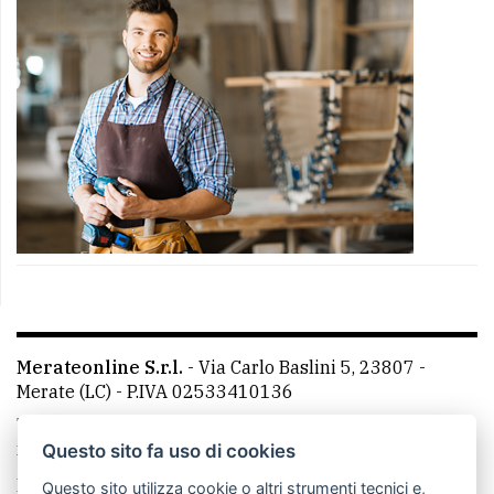
Merateonline S.r.l.
-
Via Carlo Baslini 5, 23807 -
Merate (LC)
- P.IVA 02533410136
Telefono:
039 9902881
- Whatsapp: 351 3481257 - E-
mail: redazione@merateonline.it
Questo sito fa uso di cookies
La redazione
CasateOnline
LeccoOnline
RSS
Questo sito utilizza cookie o altri strumenti tecnici e,