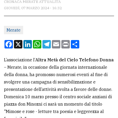
CRONACA MERATE ATTUALITÀ
GIOVEDÌ, 07 MARZO 2024 - 16:32
CONTATTI
La
Merate
redazione
Scrivici
Facebook
X
LinkedIn
WhatsApp
Telegram
Email
Print
Condividi
Per
la
L’associazione l’
Altra Metà del Cielo Telefono Donna
tua
– Merate, in occasione della giornata internazionale
pubblicità
della donna, ha promosso numerosi eventi al fine di
svolgere una campagna di sensibilizzazione e
presentazione dell’attività svolta a favore delle donne.
CERCA
Domenica 10 marzo presso il centro sociale anziani di
Cerca
piazza don Minozni ci sarà un momento dal titolo
per
"Mimose e rose - letture tra poesia e leggerezza al
comune