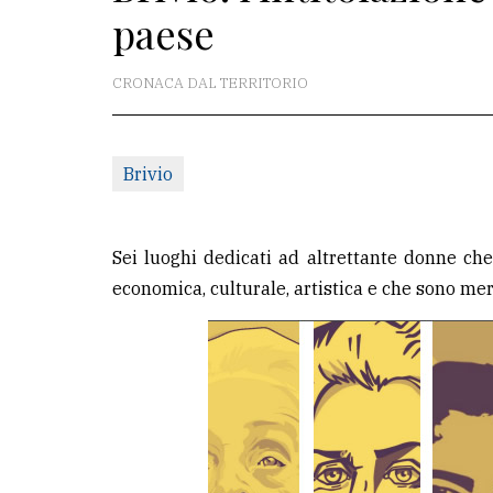
paese
La
redazione
CRONACA DAL TERRITORIO
Scrivici
Per
Brivio
la
tua
pubblicità
Sei luoghi dedicati ad altrettante donne che 
economica, culturale, artistica e che sono mer
CERCA
Cerca
per
comune
Ricerca