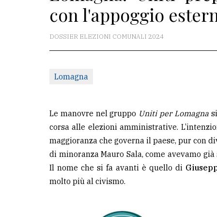
con l'appoggio ester
La
redazione
DOSSIER ELEZIONI COMUNALI 2024
Scrivici
Per
Lomagna
la
tua
pubblicità
Le manovre nel gruppo
Uniti per Lomagna
si
corsa alle elezioni amministrative. L’intenz
maggioranza che governa il paese, pur con di
CERCA
di minoranza Mauro Sala, come avevamo già sc
Cerca
Il nome che si fa avanti è quello di
Giusepp
per
molto più al civismo.
comune
Ricerca