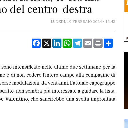
no del centro-destra
LUNEDÌ, 19 FEBBRAIO 2024 - 18:43
Facebook
X
LinkedIn
WhatsApp
Telegram
Email
Print
Condiv
 sono intensificate nelle ultime due settimane per la
ione è di non cedere l’intero campo alla compagine di
verse modulazioni, da vent’anni. L’attuale capogruppo
ritto, non sembra più interessato a guidare la lista.
e Valentino
, che sancirebbe una svolta improntata