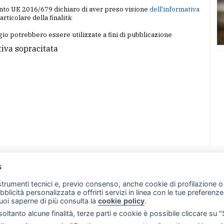
amento UE 2016/679 dichiaro di aver preso visione
dell'informativa
particolare della finalità:
io potrebbero essere utilizzate a fini di pubblicazione
tiva sopracitata
s
07 - Merate (LC)
- P.IVA 02533410136
 strumenti tecnici e, previo consenso, anche cookie di profilazione o 
257 - E-mail: redazione@merateonline.it
ubblicità personalizzata e offrirti servizi in linea con le tue preferen
uoi saperne di più consulta la
cookie policy
.
RSS
Made by
VIP
oltanto alcune finalità, terze parti e cookie è possibile cliccare su 
 scelte sui cookie