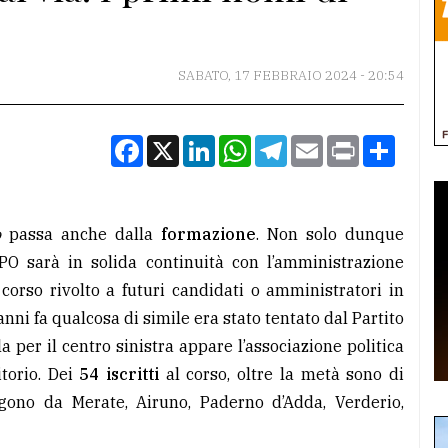
SABATO, 17 FEBBRAIO 2024 - 20:54
Facebook
X
LinkedIn
WhatsApp
Telegram
Email
Print
Condiv
o
passa anche dalla
formazione
. Non solo dunque
O sarà in solida continuità con l’amministrazione
corso rivolto a futuri candidati o amministratori in
anni fa qualcosa di simile era stato tentato dal Partito
a per il centro sinistra appare l’associazione politica
itorio. Dei
54 iscritti
al corso, oltre la metà sono di
ono da Merate, Airuno, Paderno d’Adda, Verderio,