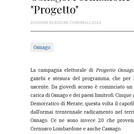
"Progetto"
La
redazione
DOSSIER ELEZIONI COMUNALI 2024
Scrivici
Per
Osnago
la
tua
pubblicità
La campagna elettorale di
Progetto Osnag
gazebi e stesura del programma, che per P
uscente. Da giovedì scorso è cominciato un 
CERCA
carica di Osnago e dei paesi limitrofi. Cinque 
Cerca
Democratico di Merate, questa volta il capofil
per
dall’ormai trentennale radicamento nel terr
comune
Osnago. Ce ne sono invece 20 che proveng
Cernusco Lombardone e anche Cassago.
Ricerca