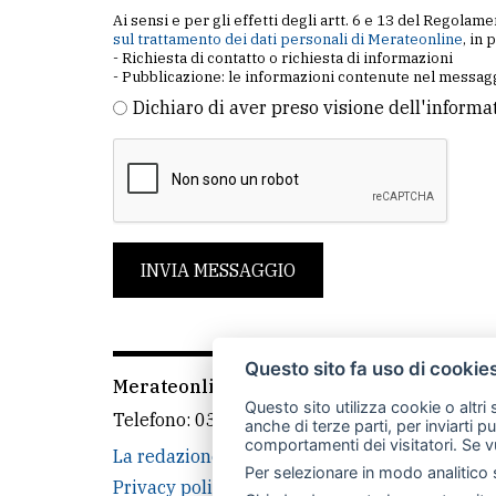
Ai sensi e per gli effetti degli artt. 6 e 13 del Regol
sul trattamento dei dati personali di Merateonline
, in 
- Richiesta di contatto o richiesta di informazioni
- Pubblicazione: le informazioni contenute nel messagg
Dichiaro di aver preso visione dell'informa
INVIA MESSAGGIO
Questo sito fa uso di cookie
Merateonline S.r.l.
-
Via Carlo Baslini 5, 238
Questo sito utilizza cookie o altri
Telefono:
039 9902881
- Whatsapp: 351 3481
anche di terze parti, per inviarti p
comportamenti dei visitatori. Se v
La redazione
CasateOnline
LeccoOnline
Per selezionare in modo analitico s
Privacy policy
Cookie policy
Rivedi le tue