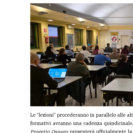
avanzata
LE
ALTRE
TESTATE
PRIVACY
Privacy
policy
Cookie
Le “lezioni” procederanno in parallelo alle alt
policy
formativi avranno una cadenza quindicinale, 
Progetto Osnago
presenterà ufficialmente l