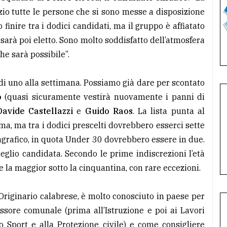
zio tutte le persone che si sono messe a disposizione
inire tra i dodici candidati, ma il gruppo è affiatato
 sarà poi eletto. Sono molto soddisfatto dell’atmosfera
he sarà possibile”.
 di uno alla settimana. Possiamo già dare per scontato
o
(quasi sicuramente vestirà nuovamente i panni di
Davide Castellazzi
e
Guido Raos
. La lista punta al
a, ma tra i dodici prescelti dovrebbero esserci sette
agrafico, in quota Under 30 dovrebbero essere in due.
eglio candidata. Secondo le prime indiscrezioni l’età
la maggior sotto la cinquantina, con rare eccezioni.
Originario calabrese, è molto conosciuto in paese per
essore comunale (prima all’Istruzione e poi ai Lavori
lo Sport e alla Protezione civile) e come consigliere