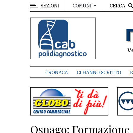
SEZIONI
CERCA
COMUNI
MENU
Editoriale
e
commenti
V
Contenuti
del
CRONACA
CI HANNO SCRITTO
E
sito
Appuntamenti
Associazioni
Meteo
Osnago: Formazione a
CONTATTI