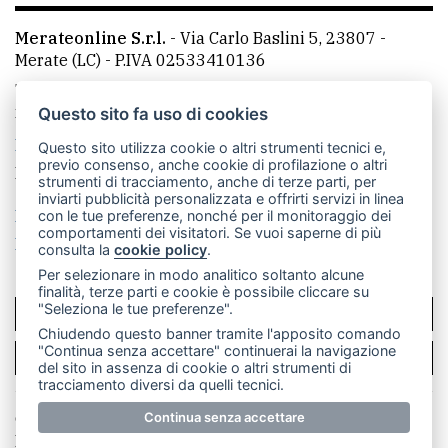
Merateonline S.r.l.
-
Via Carlo Baslini 5, 23807 -
Merate (LC)
- P.IVA 02533410136
Telefono:
039 9902881
- Whatsapp: 351 3481257 - E-
mail: redazione@merateonline.it
Questo sito fa uso di cookies
La redazione
CasateOnline
LeccoOnline
RSS
Questo sito utilizza cookie o altri strumenti tecnici e,
previo consenso, anche cookie di profilazione o altri
Made by
VIP
strumenti di tracciamento, anche di terze parti, per
inviarti pubblicità personalizzata e offrirti servizi in linea
Privacy policy
Cookie policy
con le tue preferenze, nonché per il monitoraggio dei
comportamenti dei visitatori. Se vuoi saperne di più
Rivedi le tue scelte sui cookie
consulta la
cookie policy
.
Per selezionare in modo analitico soltanto alcune
finalità, terze parti e cookie è possibile cliccare su
"Seleziona le tue preferenze".
SCRIVICI
Chiudendo questo banner tramite l'apposito comando
"Continua senza accettare" continuerai la navigazione
PER LA TUA PUBBLICITÀ
del sito in assenza di cookie o altri strumenti di
tracciamento diversi da quelli tecnici.
© Copyright Merateonline S.r.l. - Tutti i diritti riservati.
Continua senza accettare
E' proibita la riproduzione e pubblicazione anche