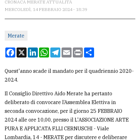
CRONACA MERATE ATTUALITÀ
MERCOLEDÌ, 14 FEBBRAIO 2024 - 18:39
CONTATTI
La
Merate
redazione
Scrivici
Facebook
X
LinkedIn
WhatsApp
Telegram
Email
Print
Condividi
Per
la
Quest'anno scade il mandato per il quadriennio 2020-
tua
2024.
pubblicità
Il Consiglio Direttivo Aido Merate ha pertanto
deliberato di convocare l’Assemblea Elettiva in
CERCA
seconda convocazione, per il giorno 25 FEBBRAIO
2024 alle ore 10,00, presso il L'ASSOCIAZIONE ARTE
Cerca
PURA E APPLICATA F.LLI CERNUSCHI - Viale
per
Lombardia, 14 - MERATE per discutere e deliberare
comune