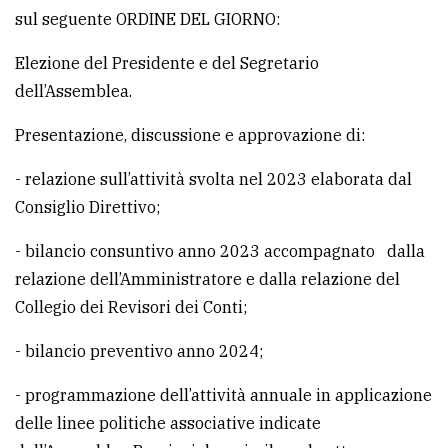
sul seguente ORDINE DEL GIORNO:
Ricerca
Elezione del Presidente e del Segretario
avanzata
dell’Assemblea.
LE
Presentazione, discussione e approvazione di:
ALTRE
TESTATE
- relazione sull’attività svolta nel 2023 elaborata dal
Consiglio Direttivo;
- bilancio consuntivo anno 2023 accompagnato dalla
relazione dell’Amministratore e dalla relazione del
Collegio dei Revisori dei Conti;
PRIVACY
- bilancio preventivo anno 2024;
Privacy
policy
- programmazione dell’attività annuale in applicazione
delle linee politiche associative indicate
Cookie