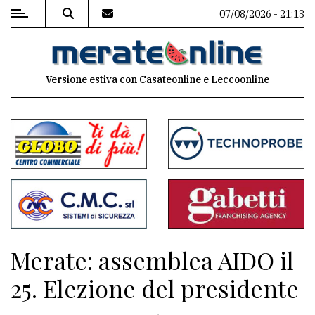
07/08/2026 - 21:13
MENU
Versione estiva con Casateonline e Leccoonline
Editoriale
e
commenti
Contenuti
del
sito
Appuntamenti
Merate: assemblea AIDO il
Associazioni
25. Elezione del presidente
Meteo