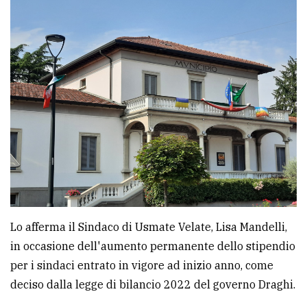
Ricerca
avanzata
LE
ALTRE
TESTATE
PRIVACY
Lo afferma il Sindaco di Usmate Velate, Lisa Mandelli,
in occasione dell'aumento permanente dello stipendio
Privacy
per i sindaci entrato in vigore ad inizio anno, come
policy
deciso dalla legge di bilancio 2022 del governo Draghi.
Cookie