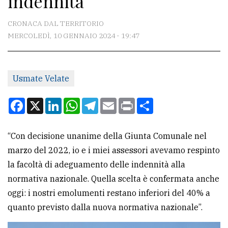
indennità
CONTATTI
CRONACA DAL TERRITORIO
MERCOLEDÌ, 10 GENNAIO 2024 - 19:47
La
redazione
Usmate Velate
Scrivici
Per
Facebook
X
LinkedIn
WhatsApp
Telegram
Email
Print
Condividi
la
tua
“Con decisione unanime della Giunta Comunale nel
pubblicità
marzo del 2022, io e i miei assessori avevamo respinto
la facoltà di adeguamento delle indennità alla
CERCA
normativa nazionale. Quella scelta è confermata anche
oggi: i nostri emolumenti restano inferiori del 40% a
Cerca
quanto previsto dalla nuova normativa nazionale”.
per
comune