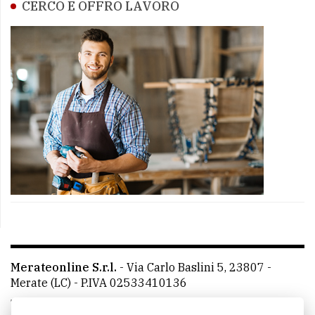
CERCO E OFFRO LAVORO
Merateonline S.r.l.
-
Via Carlo Baslini 5, 23807 -
Merate (LC)
- P.IVA 02533410136
Telefono:
039 9902881
- Whatsapp: 351 3481257 - E-