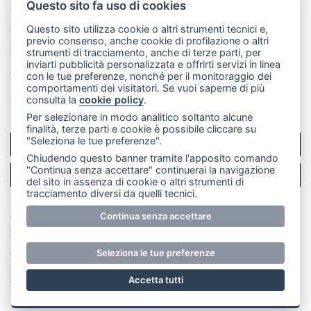
mail: redazione@merateonline.it
Questo sito fa uso di cookies
La redazione
CasateOnline
LeccoOnline
RSS
Questo sito utilizza cookie o altri strumenti tecnici e,
previo consenso, anche cookie di profilazione o altri
Made by
VIP
strumenti di tracciamento, anche di terze parti, per
inviarti pubblicità personalizzata e offrirti servizi in linea
Privacy policy
Cookie policy
con le tue preferenze, nonché per il monitoraggio dei
comportamenti dei visitatori. Se vuoi saperne di più
Rivedi le tue scelte sui cookie
consulta la
cookie policy
.
Per selezionare in modo analitico soltanto alcune
finalità, terze parti e cookie è possibile cliccare su
"Seleziona le tue preferenze".
SCRIVICI
Chiudendo questo banner tramite l'apposito comando
"Continua senza accettare" continuerai la navigazione
PER LA TUA PUBBLICITÀ
del sito in assenza di cookie o altri strumenti di
tracciamento diversi da quelli tecnici.
Continua senza accettare
© Copyright Merateonline S.r.l. - Tutti i diritti riservati.
E' proibita la riproduzione e pubblicazione anche
parziale di testi, articoli e immagini senza la
Seleziona le tue preferenze
preventiva autorizzazione scritta dell'editore. RI Lecco
numero Rea LC 291.277 - Capitale sociale 10.329,14 €
Accetta tutti