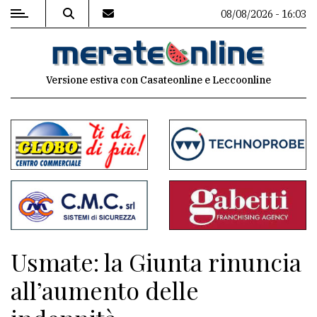
08/08/2026 - 16:03
MENU
Versione estiva con Casateonline e Leccoonline
Editoriale
e
commenti
Contenuti
del
sito
Appuntamenti
Usmate: la Giunta rinuncia
Associazioni
all’aumento delle
Meteo