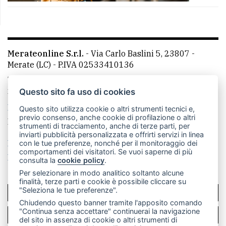
Merateonline S.r.l.
-
Via Carlo Baslini 5, 23807 -
Merate (LC)
- P.IVA 02533410136
Telefono:
039 9902881
- Whatsapp: 351 3481257 - E-
mail: redazione@merateonline.it
Questo sito fa uso di cookies
La redazione
CasateOnline
LeccoOnline
RSS
Questo sito utilizza cookie o altri strumenti tecnici e,
previo consenso, anche cookie di profilazione o altri
Made by
VIP
strumenti di tracciamento, anche di terze parti, per
inviarti pubblicità personalizzata e offrirti servizi in linea
Privacy policy
Cookie policy
con le tue preferenze, nonché per il monitoraggio dei
comportamenti dei visitatori. Se vuoi saperne di più
Rivedi le tue scelte sui cookie
consulta la
cookie policy
.
Per selezionare in modo analitico soltanto alcune
finalità, terze parti e cookie è possibile cliccare su
"Seleziona le tue preferenze".
SCRIVICI
Chiudendo questo banner tramite l'apposito comando
"Continua senza accettare" continuerai la navigazione
PER LA TUA PUBBLICITÀ
del sito in assenza di cookie o altri strumenti di