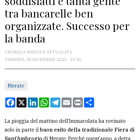
soddisfatti e tanta gente
tra bancarelle ben
CONTATTI
organizzate. Successo per
La
la banda
redazione
Scrivici
CRONACA MERATE ATTUALITÀ
VENERDÌ, 08 DICEMBRE 2023 - 19:30
Per
la
tua
Merate
pubblicità
Facebook
X
LinkedIn
WhatsApp
Telegram
Email
Print
Condividi
CERCA
La pioggia del mattino dell’Immacolata ha rovinato
Cerca
solo in parte il
buon esito della tradizionale Fiera di
per
Sant’Ambrogio
di Merate. Perché quest’anno, a detta
comune