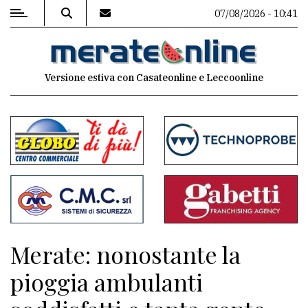
07/08/2026 - 10:41
MENU
Versione estiva con Casateonline e Leccoonline
Editoriale
e
commenti
Contenuti
del
sito
Appuntamenti
Merate: nonostante la
Associazioni
pioggia ambulanti
Meteo