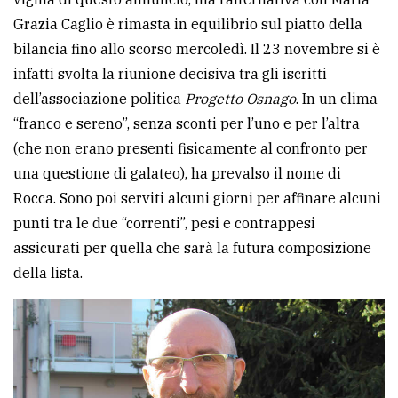
Grazia Caglio è rimasta in equilibrio sul piatto della
Ricerca
bilancia fino allo scorso mercoledì. Il 23 novembre si è
avanzata
infatti svolta la riunione decisiva tra gli iscritti
dell’associazione politica
Progetto Osnago
. In un clima
LE
“franco e sereno”, senza sconti per l’uno e per l’altra
ALTRE
TESTATE
(che non erano presenti fisicamente al confronto per
una questione di galateo), ha prevalso il nome di
Rocca. Sono poi serviti alcuni giorni per affinare alcuni
punti tra le due “correnti”, pesi e contrappesi
assicurati per quella che sarà la futura composizione
della lista.
PRIVACY
Privacy
policy
Cookie