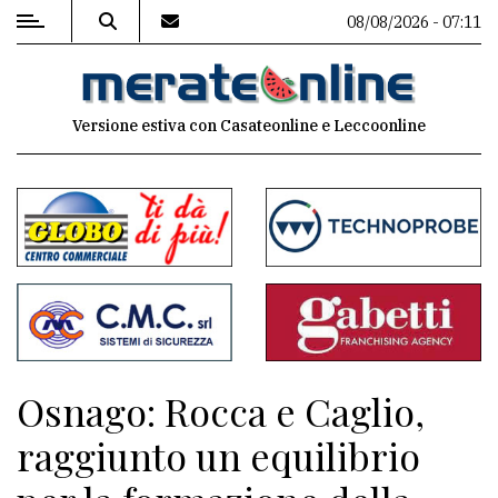
08/08/2026 - 07:11
MENU
Versione estiva con Casateonline e Leccoonline
Editoriale
e
commenti
Contenuti
del
sito
Appuntamenti
Osnago: Rocca e Caglio,
Associazioni
raggiunto un equilibrio
Meteo