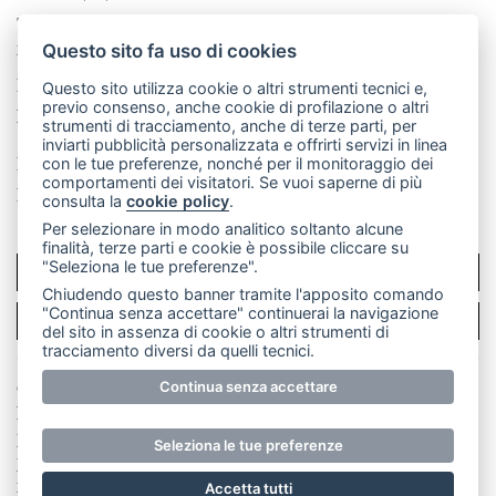
Telefono:
039 9902881
- Whatsapp: 351 3481257 - E-
mail: redazione@merateonline.it
Questo sito fa uso di cookies
La redazione
CasateOnline
LeccoOnline
RSS
Questo sito utilizza cookie o altri strumenti tecnici e,
previo consenso, anche cookie di profilazione o altri
Made by
VIP
strumenti di tracciamento, anche di terze parti, per
inviarti pubblicità personalizzata e offrirti servizi in linea
Privacy policy
Cookie policy
con le tue preferenze, nonché per il monitoraggio dei
comportamenti dei visitatori. Se vuoi saperne di più
Rivedi le tue scelte sui cookie
consulta la
cookie policy
.
Per selezionare in modo analitico soltanto alcune
finalità, terze parti e cookie è possibile cliccare su
"Seleziona le tue preferenze".
SCRIVICI
Chiudendo questo banner tramite l'apposito comando
"Continua senza accettare" continuerai la navigazione
PER LA TUA PUBBLICITÀ
del sito in assenza di cookie o altri strumenti di
tracciamento diversi da quelli tecnici.
Continua senza accettare
© Copyright Merateonline S.r.l. - Tutti i diritti riservati.
E' proibita la riproduzione e pubblicazione anche
parziale di testi, articoli e immagini senza la
Seleziona le tue preferenze
preventiva autorizzazione scritta dell'editore. RI Lecco
numero Rea LC 291.277 - Capitale sociale 10.329,14 €
Accetta tutti