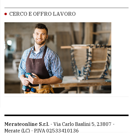
CERCO E OFFRO LAVORO
Merateonline S.r.l.
-
Via Carlo Baslini 5, 23807 -
Merate (LC)
- P.IVA 02533410136