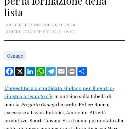
per la formazione della
lista
CONTATTI
DOSSIER ELEZIONI COMUNALI 2024
La
LUNEDÌ, 27 NOVEMBRE 2023 - 08:07
redazione
Scrivici
Per
Osnago
la
Facebook
X
LinkedIn
WhatsApp
Telegram
Email
Print
Condividi
tua
pubblicità
L’investitura a candidato sindaco per il centro-
sinistra a Osnago c’è
. In anticipo sulla tabella di
CERCA
marcia
Progetto Osnago
ha scelto
Felice Rocca
,
Cerca
assessore a Lavori Pubblici, Ambiente, Attività
per
produttive, Sport, Giovani. Era il nome più quotato alla
comune
vigilia di questo annuncio, ma l’alternativa con Maria