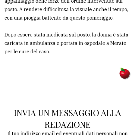
appannaggio delle forze dell'ordine intervenute sul
posto. A rendere difficoltosa la visuale anche il tempo,
Ricerca
con una pioggia battente da questo pomeriggio.
avanzata
Dopo essere stata medicata sul posto, la donna è stata
LE
caricata in ambulanza e portata in ospedale a Merate
ALTRE
TESTATE
per le cure del caso.
PRIVACY
Privacy
INVIA UN MESSAGGIO ALLA
policy
REDAZIONE
Cookie
Il tuo indirizzo email ed eventuali dati personali non