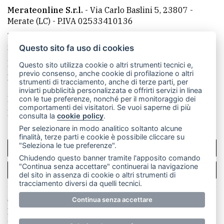
Merateonline S.r.l.
-
Via Carlo Baslini 5, 23807 -
Merate (LC)
- P.IVA 02533410136
Telefono:
039 9902881
- Whatsapp: 351 3481257 - E-
mail: redazione@merateonline.it
Questo sito fa uso di cookies
La redazione
CasateOnline
LeccoOnline
RSS
Questo sito utilizza cookie o altri strumenti tecnici e,
previo consenso, anche cookie di profilazione o altri
Made by
VIP
strumenti di tracciamento, anche di terze parti, per
inviarti pubblicità personalizzata e offrirti servizi in linea
Privacy policy
Cookie policy
con le tue preferenze, nonché per il monitoraggio dei
comportamenti dei visitatori. Se vuoi saperne di più
Rivedi le tue scelte sui cookie
consulta la
cookie policy
.
Per selezionare in modo analitico soltanto alcune
finalità, terze parti e cookie è possibile cliccare su
"Seleziona le tue preferenze".
SCRIVICI
Chiudendo questo banner tramite l'apposito comando
"Continua senza accettare" continuerai la navigazione
PER LA TUA PUBBLICITÀ
del sito in assenza di cookie o altri strumenti di
tracciamento diversi da quelli tecnici.
© Copyright Merateonline S.r.l. - Tutti i diritti riservati.
Continua senza accettare
E' proibita la riproduzione e pubblicazione anche
parziale di testi, articoli e immagini senza la