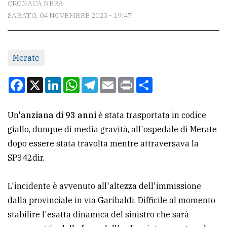
CRONACA NERA
SABATO, 04 NOVEMBRE 2023 - 19:47
CONTATTI
La
Merate
redazione
Scrivici
Facebook
X
LinkedIn
WhatsApp
Telegram
Email
Print
Condividi
Per
la
Un'
anziana di 93 anni
è stata trasportata in codice
tua
giallo, dunque di media gravità, all'ospedale di Merate
pubblicità
dopo essere stata travolta mentre attraversava la
SP342dir.
CERCA
L'incidente è avvenuto all'altezza dell'immissione
Cerca
dalla provinciale in via Garibaldi. Difficile al momento
per
stabilire l'esatta dinamica del sinistro che sarà
comune