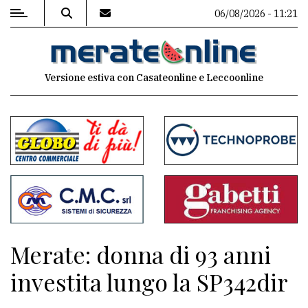
06/08/2026 - 11:21
MENU
Versione estiva con Casateonline e Leccoonline
Editoriale
e
commenti
Contenuti
del
sito
Appuntamenti
Merate: donna di 93 anni
Associazioni
investita lungo la SP342dir
Meteo