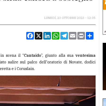
LUNEDÌ, 23 OTTOBRE 2023 - 12:35
Facebook
X
LinkedIn
WhatsApp
Telegram
Email
Print
Condiv
in scena il “
Cantaido
”, giunto alla sua
ventesima
sto salire sul palco dell'oratorio di Novate, dodici
retta e i Coruslain.