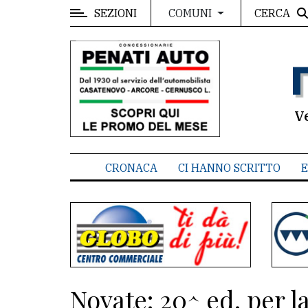
SEZIONI
CERCA
COMUNI
MENU
Editoriale
e
commenti
V
Contenuti
del
CRONACA
CI HANNO SCRITTO
E
sito
Appuntamenti
Associazioni
Meteo
Novate: 20^ ed. per l
CONTATTI