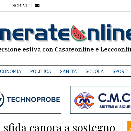
SCRIVICI
ersione estiva con Casateonline e Leccoonli
CONOMIA
POLITICA
SANITÀ
SCUOLA
SPORT
a sfida canora a sostegno