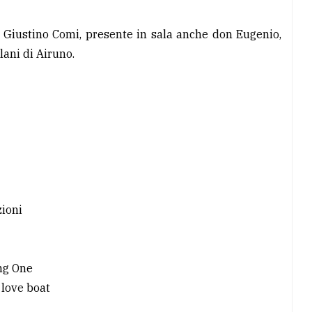
 Giustino Comi, presente in sala anche don Eugenio,
ani di Airuno.
zioni
ing One
 love boat