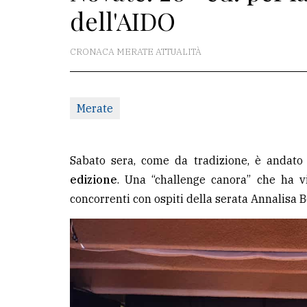
dell'AIDO
La
redazione
CRONACA MERATE ATTUALITÀ
Scrivici
Per
Merate
la
tua
pubblicità
Sabato sera, come da tradizione, è andato 
edizione
. Una “challenge canora” che ha vi
concorrenti con ospiti della serata Annalisa Be
CERCA
Cerca
per
comune
Ricerca