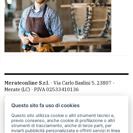
Merateonline S.r.l.
-
Via Carlo Baslini 5, 23807 -
Merate (LC)
- P.IVA 02533410136
Telefono:
039 9902881
- Whatsapp: 351 3481257 - E-
mail: redazione@merateonline.it
Questo sito fa uso di cookies
La redazione
CasateOnline
LeccoOnline
RSS
Questo sito utilizza cookie o altri strumenti tecnici e,
previo consenso, anche cookie di profilazione o altri
Made by
VIP
strumenti di tracciamento, anche di terze parti, per
inviarti pubblicità personalizzata e offrirti servizi in linea