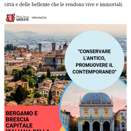
città e delle bellezze che le rendono vive e immortali.
Ricerca
avanzata
LE
ALTRE
TESTATE
PRIVACY
Privacy
policy
Cookie