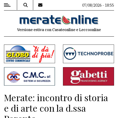
07/08/2026 - 18:55
MENU
Versione estiva con Casateonline e Leccoonline
Editoriale
e
commenti
Contenuti
del
sito
Appuntamenti
Merate: incontro di storia
Associazioni
e di arte con la d.ssa
Meteo