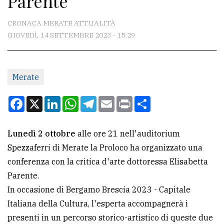
Parente
CONTATTI
CRONACA MERATE ATTUALITÀ
GIOVEDÌ, 14 SETTEMBRE 2023 - 15:29
La
redazione
Merate
Scrivici
Per
Facebook
X
LinkedIn
WhatsApp
Telegram
Email
Print
Condividi
la
tua
Lunedì 2 ottobre
alle ore 21 nell'auditorium
pubblicità
Spezzaferri di Merate la Proloco ha organizzato una
conferenza con la critica d'arte dottoressa Elisabetta
CERCA
Parente.
In occasione di Bergamo Brescia 2023 - Capitale
Cerca
Italiana della Cultura, l'esperta accompagnerà i
per
presenti in un percorso storico-artistico di queste due
comune