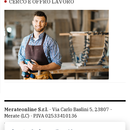
CERCO E OFFRO LAVORO
Merateonline S.r.l.
-
Via Carlo Baslini 5, 23807 -
Merate (LC)
- P.IVA 02533410136
Telefono:
039 9902881
- Whatsapp: 351 3481257 - E-