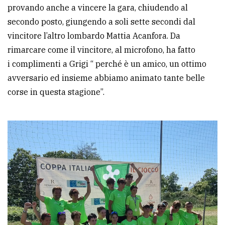
provando anche a vincere la gara, chiudendo al
Ricerca
secondo posto, giungendo a soli sette secondi dal
avanzata
vincitore l’altro lombardo Mattia Acanfora. Da
rimarcare come il vincitore, al microfono, ha fatto
i complimenti a Grigi “ perché è un amico, un ottimo
LE
ALTRE
avversario ed insieme abbiamo animato tante belle
TESTATE
corse in questa stagione”.
PRIVACY
Privacy
policy
Cookie