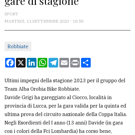
gare di stagione
CONTATTI
SPORT
MARTEDÌ, 12 SETTEMBRE 2023 - 18:58
La
redazione
Robbiate
Scrivici
Per
Facebook
X
LinkedIn
WhatsApp
Telegram
Email
Print
Condividi
la
tua
Ultimi impegni della stagione 2023 per il gruppo del
pubblicità
Team Alba Orobia Bike Robbiate.
Davide Grigi ha gareggiato al Ciocco, località in
CERCA
provincia di Lucca, per la gara valida per la quinta ed
ultima prova del circuito nazionale della Coppa Italia.
Cerca
Negli Esordienti del I anno (13 anni) Davide (in gara
per
con i colori della Fci Lombardia) ha corso bene,
comune