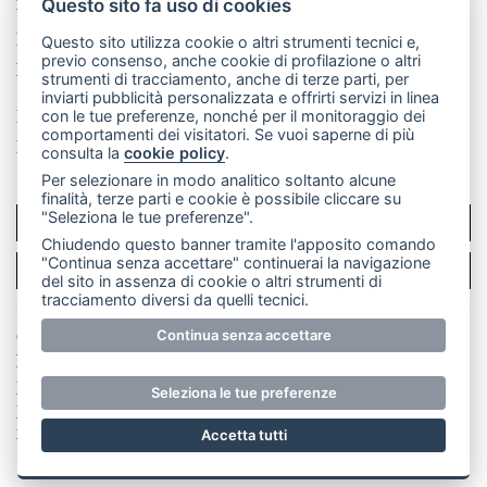
mail: redazione@merateonline.it
Questo sito fa uso di cookies
La redazione
CasateOnline
LeccoOnline
RSS
Questo sito utilizza cookie o altri strumenti tecnici e,
previo consenso, anche cookie di profilazione o altri
Made by
VIP
strumenti di tracciamento, anche di terze parti, per
inviarti pubblicità personalizzata e offrirti servizi in linea
Privacy policy
Cookie policy
con le tue preferenze, nonché per il monitoraggio dei
comportamenti dei visitatori. Se vuoi saperne di più
Rivedi le tue scelte sui cookie
consulta la
cookie policy
.
Per selezionare in modo analitico soltanto alcune
finalità, terze parti e cookie è possibile cliccare su
"Seleziona le tue preferenze".
SCRIVICI
Chiudendo questo banner tramite l'apposito comando
"Continua senza accettare" continuerai la navigazione
PER LA TUA PUBBLICITÀ
del sito in assenza di cookie o altri strumenti di
tracciamento diversi da quelli tecnici.
© Copyright Merateonline S.r.l. - Tutti i diritti riservati.
Continua senza accettare
E' proibita la riproduzione e pubblicazione anche
parziale di testi, articoli e immagini senza la
Seleziona le tue preferenze
preventiva autorizzazione scritta dell'editore. RI Lecco
numero Rea LC 291.277 - Capitale sociale 10.329,14 €
Accetta tutti