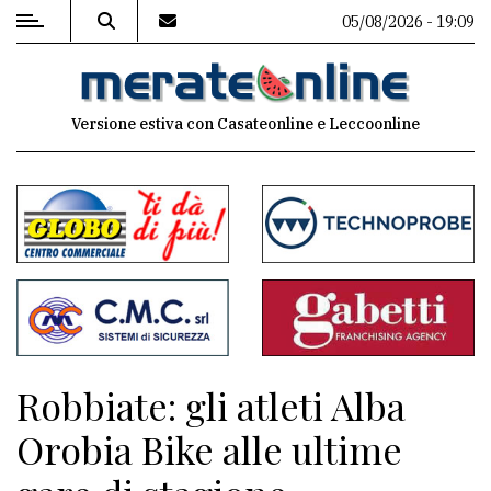
05/08/2026 - 19:09
MENU
Versione estiva con Casateonline e Leccoonline
Editoriale
e
commenti
Contenuti
del
sito
Appuntamenti
Robbiate: gli atleti Alba
Associazioni
Orobia Bike alle ultime
Meteo