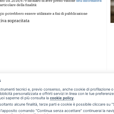
amento UE 2016/679 dichiaro di aver preso visione
dell'informativa
particolare della finalità:
io potrebbero essere utilizzate a fini di pubblicazione
tiva sopracitata
s
07 - Merate (LC)
- P.IVA 02533410136
 strumenti tecnici e, previo consenso, anche cookie di profilazione o 
257 - E-mail: redazione@merateonline.it
ubblicità personalizzata e offrirti servizi in linea con le tue preferen
uoi saperne di più consulta la
cookie policy
.
RSS
Made by
VIP
oltanto alcune finalità, terze parti e cookie è possibile cliccare su 
 scelte sui cookie
'apposito comando "Continua senza accettare" continuerai la navig