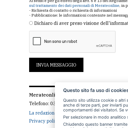
Ai sensi e per gli effetti degli artt. 6 e 13 del Regol
sul trattamento dei dati personali di Merateonline
, in 
- Richiesta di contatto o richiesta di informazioni
- Pubblicazione: le informazioni contenute nel messagg
Dichiaro di aver preso visione dell'informa
INVIA MESSAGGIO
Questo sito fa uso di cookie
Merateonline S.r.l.
-
Via Carlo Baslini 5, 238
Questo sito utilizza cookie o altri
Telefono:
039 9902881
- Whatsapp: 351 3481
anche di terze parti, per inviarti p
comportamenti dei visitatori. Se v
La redazione
CasateOnline
LeccoOnline
Per selezionare in modo analitico s
Privacy policy
Cookie policy
Rivedi le tue
Chiudendo questo banner tramite l