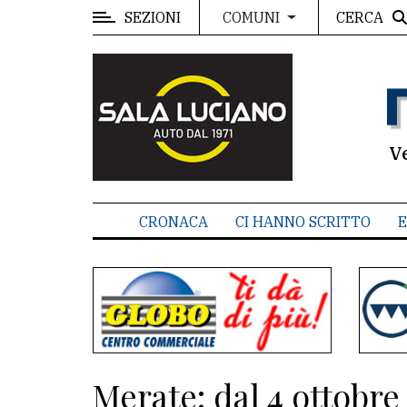
SEZIONI
CERCA
COMUNI
MENU
Editoriale
e
commenti
V
Contenuti
del
CRONACA
CI HANNO SCRITTO
E
sito
Appuntamenti
Associazioni
Meteo
Merate: dal 4 ottobre
CONTATTI