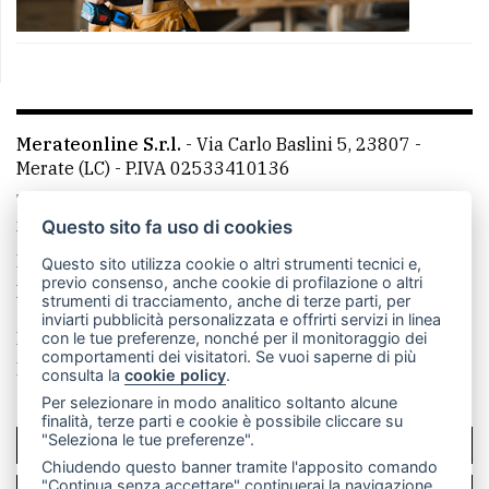
Merateonline S.r.l.
-
Via Carlo Baslini 5, 23807 -
Merate (LC)
- P.IVA 02533410136
Telefono:
039 9902881
- Whatsapp: 351 3481257 - E-
mail: redazione@merateonline.it
Questo sito fa uso di cookies
La redazione
CasateOnline
LeccoOnline
RSS
Questo sito utilizza cookie o altri strumenti tecnici e,
previo consenso, anche cookie di profilazione o altri
Made by
VIP
strumenti di tracciamento, anche di terze parti, per
inviarti pubblicità personalizzata e offrirti servizi in linea
Privacy policy
Cookie policy
con le tue preferenze, nonché per il monitoraggio dei
comportamenti dei visitatori. Se vuoi saperne di più
Rivedi le tue scelte sui cookie
consulta la
cookie policy
.
Per selezionare in modo analitico soltanto alcune
finalità, terze parti e cookie è possibile cliccare su
"Seleziona le tue preferenze".
SCRIVICI
Chiudendo questo banner tramite l'apposito comando
"Continua senza accettare" continuerai la navigazione