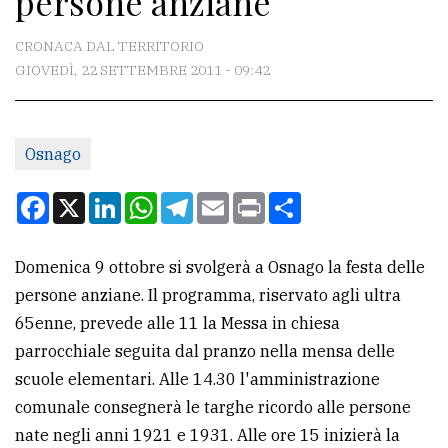
persone anziane
CONTATTI
CRONACA DAL TERRITORIO
GIOVEDÌ, 22 SETTEMBRE 2011 - 09:42
La
redazione
Osnago
Scrivici
Per
Facebook
X
LinkedIn
WhatsApp
Telegram
Email
Print
Condividi
la
tua
Domenica 9 ottobre si svolgerà a Osnago la festa delle
pubblicità
persone anziane. Il programma, riservato agli ultra
65enne, prevede alle 11 la Messa in chiesa
CERCA
parrocchiale seguita dal pranzo nella mensa delle
scuole elementari. Alle 14.30 l'amministrazione
Cerca
comunale consegnerà le targhe ricordo alle persone
per
nate negli anni 1921 e 1931. Alle ore 15 inizierà la
comune