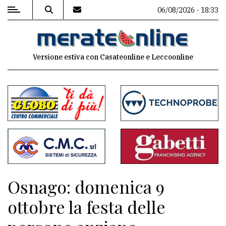
06/08/2026 - 18:33
MENU
Versione estiva con Casateonline e Leccoonline
Editoriale
e
commenti
Contenuti
del
sito
Appuntamenti
Osnago: domenica 9
Associazioni
ottobre la festa delle
Meteo