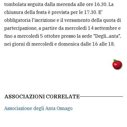
tombolata seguita dalla merenda alle ore 16.30. La
Ricerca
chiusura della festa è prevista per le 17.30. E'
avanzata
obbligatoria l'iscrizione e il versamento della quota di
partecipazione, a partire da mercoledì 14 settembre e
fino a mercoledì 5 ottobre presso la sede "Degli...anta",
LE
ALTRE
nei giorni di mercoledì e domenica dalle 16 alle 18.
TESTATE
PRIVACY
ASSOCIAZIONI CORRELATE
Privacy
Associazione degli Anta Osnago
policy
Cookie