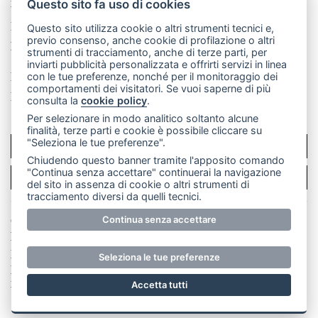
mail: redazione@merateonline.it
Questo sito fa uso di cookies
La redazione
CasateOnline
LeccoOnline
RSS
Questo sito utilizza cookie o altri strumenti tecnici e,
previo consenso, anche cookie di profilazione o altri
Made by
VIP
strumenti di tracciamento, anche di terze parti, per
inviarti pubblicità personalizzata e offrirti servizi in linea
Privacy policy
Cookie policy
con le tue preferenze, nonché per il monitoraggio dei
comportamenti dei visitatori. Se vuoi saperne di più
Rivedi le tue scelte sui cookie
consulta la
cookie policy
.
Per selezionare in modo analitico soltanto alcune
finalità, terze parti e cookie è possibile cliccare su
"Seleziona le tue preferenze".
SCRIVICI
Chiudendo questo banner tramite l'apposito comando
"Continua senza accettare" continuerai la navigazione
PER LA TUA PUBBLICITÀ
del sito in assenza di cookie o altri strumenti di
tracciamento diversi da quelli tecnici.
Continua senza accettare
© Copyright Merateonline S.r.l. - Tutti i diritti riservati.
E' proibita la riproduzione e pubblicazione anche
parziale di testi, articoli e immagini senza la
Seleziona le tue preferenze
preventiva autorizzazione scritta dell'editore. RI Lecco
numero Rea LC 291.277 - Capitale sociale 10.329,14 €
Accetta tutti