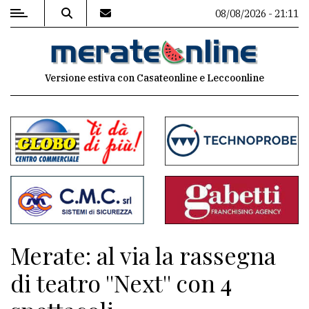
08/08/2026 - 21:11
MENU
Versione estiva con Casateonline e Leccoonline
Editoriale
e
commenti
Contenuti
del
sito
Appuntamenti
Merate: al via la rassegna
Associazioni
di teatro ''Next'' con 4
Meteo