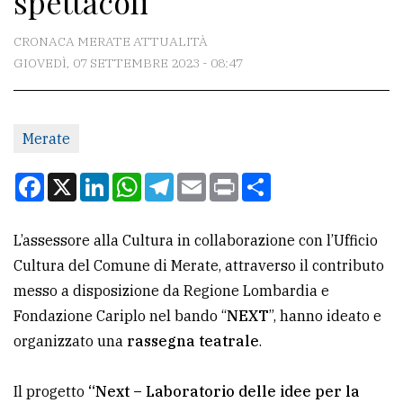
spettacoli
CONTATTI
CRONACA MERATE ATTUALITÀ
GIOVEDÌ, 07 SETTEMBRE 2023 - 08:47
La
redazione
Merate
Scrivici
Per
Facebook
X
LinkedIn
WhatsApp
Telegram
Email
Print
Condividi
la
tua
L’assessore alla Cultura in collaborazione con l’Ufficio
pubblicità
Cultura del Comune di Merate, attraverso il contributo
messo a disposizione da Regione Lombardia e
CERCA
Fondazione Cariplo nel bando “
NEXT
”, hanno ideato e
organizzato una
rassegna teatrale
.
Cerca
per
Il progetto
“Next – Laboratorio delle idee per la
comune