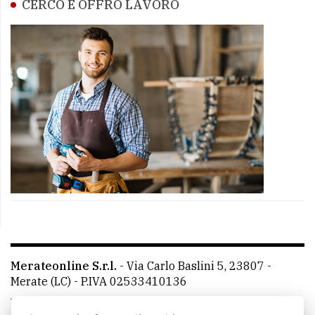
CERCO E OFFRO LAVORO
Merateonline S.r.l.
-
Via Carlo Baslini 5, 23807 -
Merate (LC)
- P.IVA 02533410136
Telefono:
039 9902881
- Whatsapp: 351 3481257 - E-