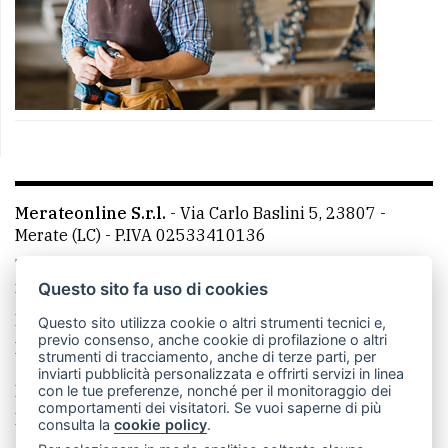
Merateonline S.r.l.
-
Via Carlo Baslini 5, 23807 -
Merate (LC)
- P.IVA 02533410136
Telefono:
039 9902881
- Whatsapp: 351 3481257 - E-
mail: redazione@merateonline.it
Questo sito fa uso di cookies
La redazione
CasateOnline
LeccoOnline
RSS
Questo sito utilizza cookie o altri strumenti tecnici e,
previo consenso, anche cookie di profilazione o altri
Made by
VIP
strumenti di tracciamento, anche di terze parti, per
inviarti pubblicità personalizzata e offrirti servizi in linea
Privacy policy
Cookie policy
con le tue preferenze, nonché per il monitoraggio dei
comportamenti dei visitatori. Se vuoi saperne di più
Rivedi le tue scelte sui cookie
consulta la
cookie policy
.