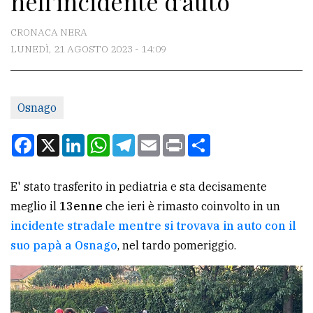
nell'incidente d'auto
CONTATTI
CRONACA NERA
LUNEDÌ, 21 AGOSTO 2023 - 14:09
La
redazione
Osnago
Scrivici
Per
Facebook
X
LinkedIn
WhatsApp
Telegram
Email
Print
Condividi
la
tua
E' stato trasferito in pediatria e sta decisamente
pubblicità
meglio il
13enne
che ieri è rimasto coinvolto in un
incidente stradale mentre si trovava in auto con il
CERCA
suo papà a Osnago
, nel tardo pomeriggio.
Cerca
per
comune