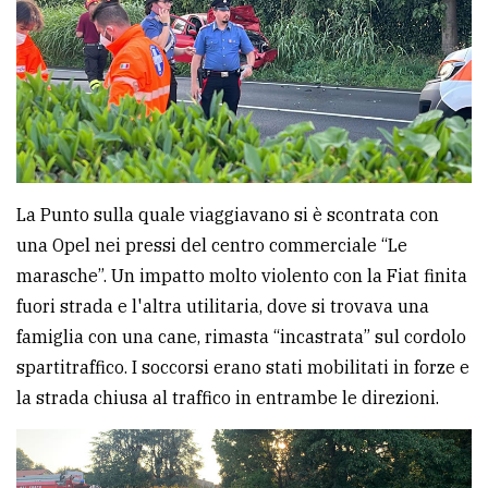
Ricerca
avanzata
LE
ALTRE
TESTATE
La Punto sulla quale viaggiavano si è scontrata con
una Opel nei pressi del centro commerciale “Le
marasche”. Un impatto molto violento con la Fiat finita
fuori strada e l'altra utilitaria, dove si trovava una
famiglia con una cane, rimasta “incastrata” sul cordolo
PRIVACY
spartitraffico. I soccorsi erano stati mobilitati in forze e
la strada chiusa al traffico in entrambe le direzioni.
Privacy
policy
Cookie