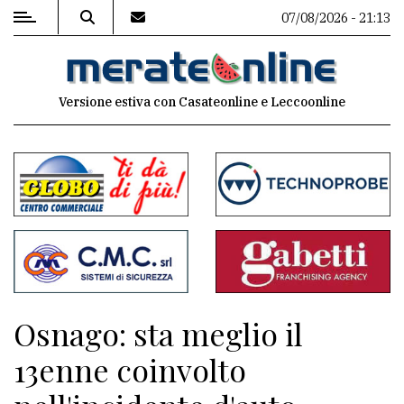
07/08/2026 - 21:13
MENU
Versione estiva con Casateonline e Leccoonline
Editoriale
e
commenti
Contenuti
del
sito
Appuntamenti
Osnago: sta meglio il
Associazioni
13enne coinvolto
Meteo