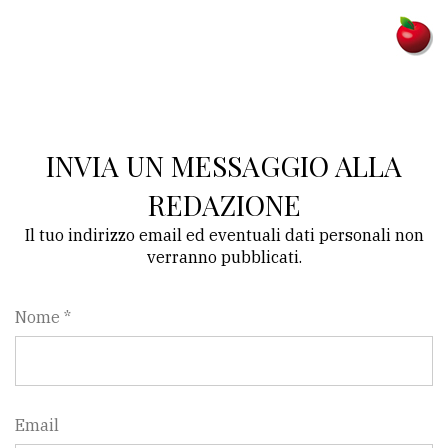
Ricerca
avanzata
LE
ALTRE
INVIA UN MESSAGGIO ALLA
TESTATE
REDAZIONE
Il tuo indirizzo email ed eventuali dati personali non
verranno pubblicati.
Nome *
PRIVACY
Privacy
policy
Email
Cookie