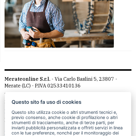
Merateonline S.r.l.
-
Via Carlo Baslini 5, 23807 -
Merate (LC)
- P.IVA 02533410136
Telefono:
039 9902881
- Whatsapp: 351 3481257 - E-
mail: redazione@merateonline.it
Questo sito fa uso di cookies
La redazione
CasateOnline
LeccoOnline
RSS
Questo sito utilizza cookie o altri strumenti tecnici e,
previo consenso, anche cookie di profilazione o altri
Made by
VIP
strumenti di tracciamento, anche di terze parti, per
inviarti pubblicità personalizzata e offrirti servizi in linea
Privacy policy
Cookie policy
con le tue preferenze, nonché per il monitoraggio dei