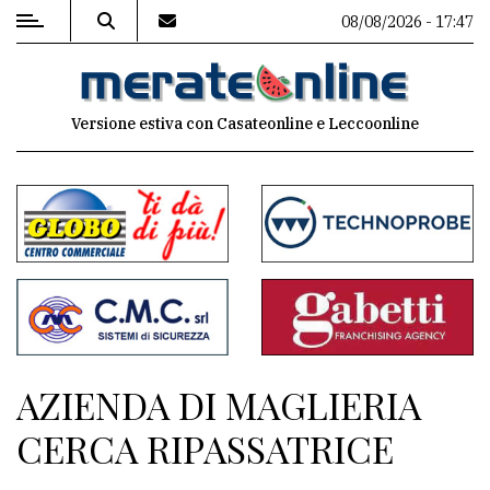
08/08/2026 - 17:47
MENU
Versione estiva con Casateonline e Leccoonline
Editoriale
e
commenti
Contenuti
del
sito
Appuntamenti
AZIENDA DI MAGLIERIA
Associazioni
CERCA RIPASSATRICE
Meteo