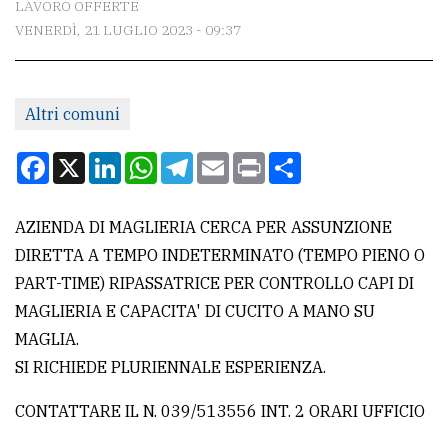
LAVORO OFFERTE
VENERDÌ, 21 LUGLIO 2023 - 09:37
CONTATTI
La
Altri comuni
redazione
Scrivici
Facebook
X
LinkedIn
WhatsApp
Telegram
Email
Print
Condividi
Per
la
AZIENDA DI MAGLIERIA CERCA PER ASSUNZIONE
tua
DIRETTA A TEMPO INDETERMINATO (TEMPO PIENO O
pubblicità
PART-TIME) RIPASSATRICE PER CONTROLLO CAPI DI
MAGLIERIA E CAPACITA' DI CUCITO A MANO SU
MAGLIA.
CERCA
SI RICHIEDE PLURIENNALE ESPERIENZA.
Cerca
CONTATTARE IL N. 039/513556 INT. 2 ORARI UFFICIO
per
comune