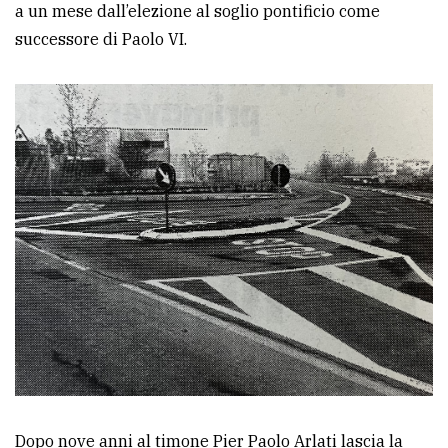
a un mese dall’elezione al soglio pontificio come
Ricerca
successore di Paolo VI.
avanzata
LE
ALTRE
TESTATE
PRIVACY
Privacy
policy
Cookie
Dopo nove anni al timone Pier Paolo Arlati lascia la