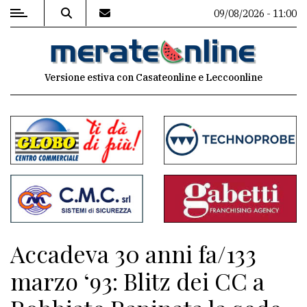
09/08/2026 - 11:00
MENU
Versione estiva con Casateonline e Leccoonline
Editoriale
e
commenti
Contenuti
del
sito
Appuntamenti
Accadeva 30 anni fa/133
Associazioni
marzo ‘93: Blitz dei CC a
Meteo