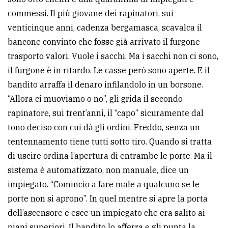
commessi. Il più giovane dei rapinatori, sui
venticinque anni, cadenza bergamasca, scavalca il
bancone convinto che fosse già arrivato il furgone
trasporto valori. Vuole i sacchi. Ma i sacchi non ci sono,
il furgone è in ritardo. Le casse però sono aperte. E il
bandito arraffa il denaro infilandolo in un borsone.
“Allora ci muoviamo o no”, gli grida il secondo
rapinatore, sui trent’anni, il “capo” sicuramente dal
tono deciso con cui dà gli ordini. Freddo, senza un
tentennamento tiene tutti sotto tiro. Quando si tratta
di uscire ordina l’apertura di entrambe le porte. Ma il
sistema è automatizzato, non manuale, dice un
impiegato. “Comincio a fare male a qualcuno se le
porte non si aprono”. In quel mentre si apre la porta
dell’ascensore e esce un impiegato che era salito ai
piani superiori. Il bandito lo afferra e gli punta la