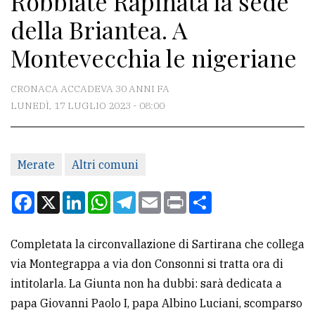
Robbiate Rapinata la sede
della Briantea. A
CONTATTI
Montevecchia le nigeriane
La
redazione
CRONACA ACCADEVA 30 ANNI FA
LUNEDÌ, 17 LUGLIO 2023 - 08:00
Scrivici
Per
la
Merate
Altri comuni
tua
pubblicità
Facebook
X
LinkedIn
WhatsApp
Telegram
Email
Print
Condividi
CERCA
Completata la circonvallazione di Sartirana che collega
via Montegrappa a via don Consonni si tratta ora di
Cerca
intitolarla. La Giunta non ha dubbi: sarà dedicata a
per
papa Giovanni Paolo I, papa Albino Luciani, scomparso
comune