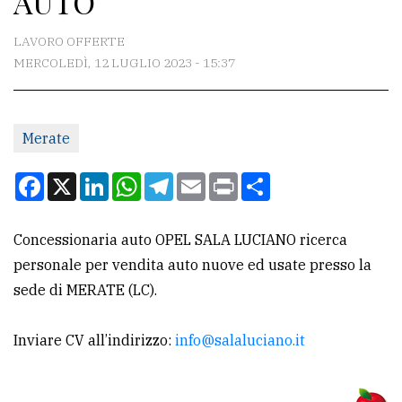
AUTO
CONTATTI
LAVORO OFFERTE
MERCOLEDÌ, 12 LUGLIO 2023 - 15:37
La
redazione
Merate
Scrivici
Per
Facebook
X
LinkedIn
WhatsApp
Telegram
Email
Print
Condividi
la
tua
Concessionaria auto OPEL SALA LUCIANO ricerca
pubblicità
personale per vendita auto nuove ed usate presso la
sede di MERATE (LC).
CERCA
Inviare CV all’indirizzo:
info@salaluciano.it
Cerca
per
comune