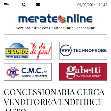
09/08/2026 - 13:43
MENU
Versione estiva con Casateonline e Leccoonline
Editoriale
e
commenti
Contenuti
del
sito
Appuntamenti
CONCESSIONARIA CERCA
Associazioni
VENDITORE/VENDITRICE
Meteo