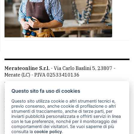
Merateonline S.r.l.
-
Via Carlo Baslini 5, 23807 -
Merate (LC)
- P.IVA 02533410136
Telefono:
039 9902881
- Whatsapp: 351 3481257 - E-
mail: redazione@merateonline.it
Questo sito fa uso di cookies
La redazione
CasateOnline
LeccoOnline
RSS
Questo sito utilizza cookie o altri strumenti tecnici e,
previo consenso, anche cookie di profilazione o altri
Made by
VIP
strumenti di tracciamento, anche di terze parti, per
inviarti pubblicità personalizzata e offrirti servizi in linea
Privacy policy
Cookie policy
con le tue preferenze, nonché per il monitoraggio dei
comportamenti dei visitatori. Se vuoi saperne di più
Rivedi le tue scelte sui cookie
consulta la
cookie policy
.