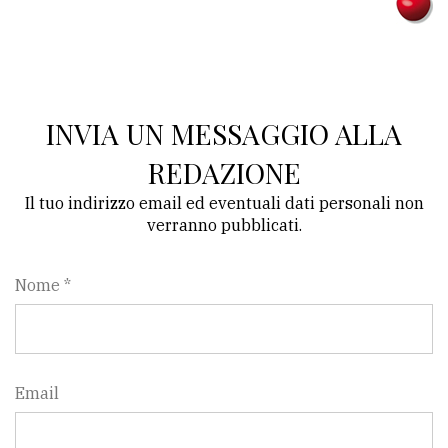
Ricerca
avanzata
INVIA UN MESSAGGIO ALLA
LE
ALTRE
TESTATE
REDAZIONE
Il tuo indirizzo email ed eventuali dati personali non
verranno pubblicati.
Nome *
PRIVACY
Privacy
policy
Email
Cookie