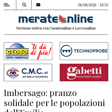
06/08/2026 - 18:33
MENU
Versione estiva con Casateonline e Leccoonline
Editoriale
e
commenti
Contenuti
del
sito
Appuntamenti
Imbersago: pranzo
Associazioni
solidale per le popolazioni
Meteo