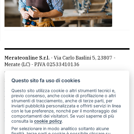
Merateonline S.r.l.
-
Via Carlo Baslini 5, 23807 -
Merate (LC)
- P.IVA 02533410136
Telefono:
039 9902881
- Whatsapp: 351 3481257 - E-
mail: redazione@merateonline.it
Questo sito fa uso di cookies
La redazione
CasateOnline
LeccoOnline
RSS
Questo sito utilizza cookie o altri strumenti tecnici e,
previo consenso, anche cookie di profilazione o altri
Made by
VIP
strumenti di tracciamento, anche di terze parti, per
inviarti pubblicità personalizzata e offrirti servizi in linea
Privacy policy
Cookie policy
con le tue preferenze, nonché per il monitoraggio dei
comportamenti dei visitatori. Se vuoi saperne di più
Rivedi le tue scelte sui cookie
consulta la
cookie policy
.
Per selezionare in modo analitico soltanto alcune
finalità, terze parti e cookie è possibile cliccare su