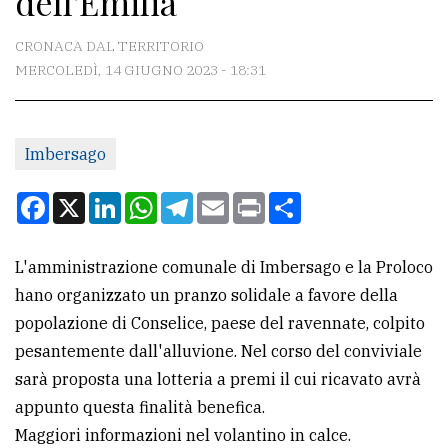
dell'Emilia
CONTATTI
CRONACA DAL TERRITORIO
MERCOLEDÌ, 14 GIUGNO 2023 - 18:31
La
redazione
Imbersago
Scrivici
Per
Facebook
X
LinkedIn
WhatsApp
Telegram
Email
Print
Condividi
la
tua
L'amministrazione comunale di Imbersago e la Proloco
pubblicità
hano organizzato un pranzo solidale a favore della
popolazione di Conselice, paese del ravennate, colpito
CERCA
pesantemente dall'alluvione. Nel corso del conviviale
sarà proposta una lotteria a premi il cui ricavato avrà
Cerca
appunto questa finalità benefica.
per
Maggiori informazioni nel volantino in calce.
comune