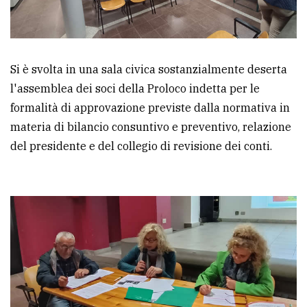
Ricerca
avanzata
Si è svolta in una sala civica sostanzialmente deserta
l'assemblea dei soci della Proloco indetta per le
LE
ALTRE
formalità di approvazione previste dalla normativa in
TESTATE
materia di bilancio consuntivo e preventivo, relazione
del presidente e del collegio di revisione dei conti.
PRIVACY
Privacy
policy
Cookie