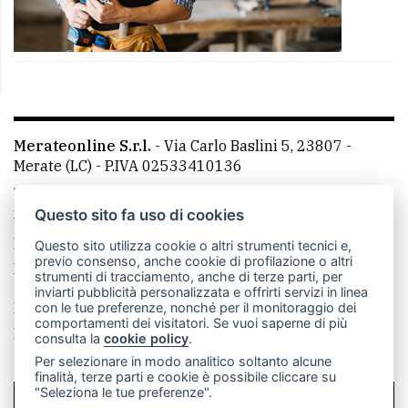
Merateonline S.r.l.
-
Via Carlo Baslini 5, 23807 -
Merate (LC)
- P.IVA 02533410136
Telefono:
039 9902881
- Whatsapp: 351 3481257 - E-
mail: redazione@merateonline.it
Questo sito fa uso di cookies
La redazione
CasateOnline
LeccoOnline
RSS
Questo sito utilizza cookie o altri strumenti tecnici e,
previo consenso, anche cookie di profilazione o altri
Made by
VIP
strumenti di tracciamento, anche di terze parti, per
inviarti pubblicità personalizzata e offrirti servizi in linea
Privacy policy
Cookie policy
con le tue preferenze, nonché per il monitoraggio dei
comportamenti dei visitatori. Se vuoi saperne di più
Rivedi le tue scelte sui cookie
consulta la
cookie policy
.
Per selezionare in modo analitico soltanto alcune
finalità, terze parti e cookie è possibile cliccare su
"Seleziona le tue preferenze".
SCRIVICI