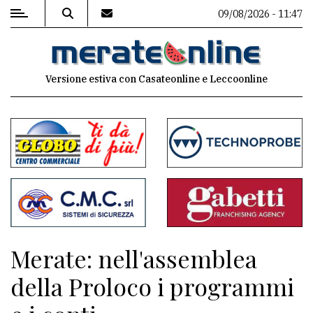
09/08/2026 - 11:47
MENU
Versione estiva con Casateonline e Leccoonline
Editoriale
e
commenti
Contenuti
del
sito
Appuntamenti
Merate: nell'assemblea
Associazioni
della Proloco i programmi
Meteo