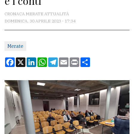
e i conti
CONTATTI
CRONACA MERATE ATTUALITÀ
DOMENICA, 30 APRILE 2023 - 17:34
La
redazione
Merate
Scrivici
Per
Facebook
X
LinkedIn
WhatsApp
Telegram
Email
Print
Condividi
la
tua
pubblicità
CERCA
Cerca
per
comune