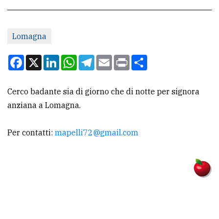
CONTATTI
Lomagna
La
redazione
Facebook
X
LinkedIn
WhatsApp
Telegram
Email
Print
Condividi
Scrivici
Cerco badante sia di giorno che di notte per signora
Per
anziana a Lomagna.
la
tua
Per contatti:
mapelli72@gmail.com
pubblicità
CERCA
Cerca
per
comune