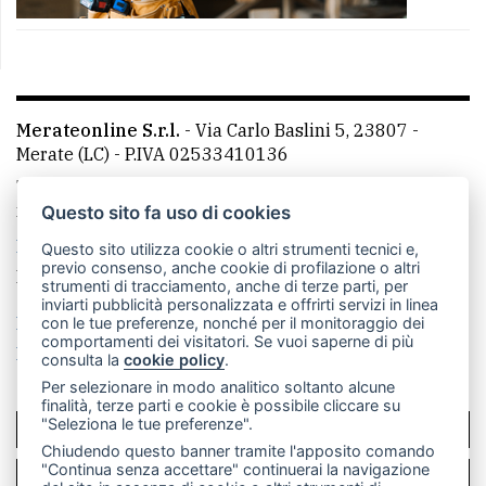
Merateonline S.r.l.
-
Via Carlo Baslini 5, 23807 -
Merate (LC)
- P.IVA 02533410136
Telefono:
039 9902881
- Whatsapp: 351 3481257 - E-
mail: redazione@merateonline.it
Questo sito fa uso di cookies
La redazione
CasateOnline
LeccoOnline
RSS
Questo sito utilizza cookie o altri strumenti tecnici e,
previo consenso, anche cookie di profilazione o altri
Made by
VIP
strumenti di tracciamento, anche di terze parti, per
inviarti pubblicità personalizzata e offrirti servizi in linea
Privacy policy
Cookie policy
con le tue preferenze, nonché per il monitoraggio dei
comportamenti dei visitatori. Se vuoi saperne di più
Rivedi le tue scelte sui cookie
consulta la
cookie policy
.
Per selezionare in modo analitico soltanto alcune
finalità, terze parti e cookie è possibile cliccare su
"Seleziona le tue preferenze".
SCRIVICI
Chiudendo questo banner tramite l'apposito comando
"Continua senza accettare" continuerai la navigazione
PER LA TUA PUBBLICITÀ