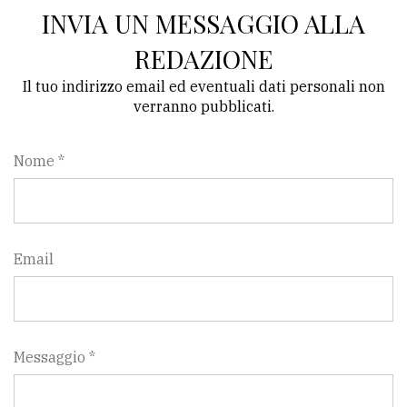
INVIA UN MESSAGGIO ALLA
Ricerca
REDAZIONE
avanzata
Il tuo indirizzo email ed eventuali dati personali non
verranno pubblicati.
LE
ALTRE
TESTATE
Nome *
Email
PRIVACY
Privacy
policy
Messaggio *
Cookie