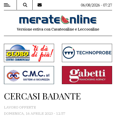
06/08/2026 - 07:27
MENU
Versione estiva con Casateonline e Leccoonline
Editoriale
e
commenti
Contenuti
del
sito
Appuntamenti
CERCASI BADANTE
Associazioni
LAVORO OFFERTE
Meteo
DOMENICA, 16 APRILE 2023 - 12:57