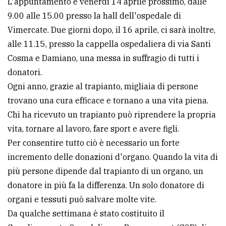
L'appuntamento è venerdì 14 aprile prossimo, dalle
9.00 alle 15.00 presso la hall dell'ospedale di
Ricerca
Vimercate. Due giorni dopo, il 16 aprile, ci sarà inoltre,
avanzata
alle 11.15, presso la cappella ospedaliera di via Santi
Cosma e Damiano, una messa in suffragio di tutti i
LE
donatori.
ALTRE
TESTATE
Ogni anno, grazie al trapianto, migliaia di persone
trovano una cura efficace e tornano a una vita piena.
Chi ha ricevuto un trapianto può riprendere la propria
vita, tornare al lavoro, fare sport e avere figli.
Per consentire tutto ciò è necessario un forte
incremento delle donazioni d'organo. Quando la vita di
PRIVACY
più persone dipende dal trapianto di un organo, un
Privacy
donatore in più fa la differenza. Un solo donatore di
policy
organi e tessuti può salvare molte vite.
Da qualche settimana è stato costituito il
Cookie