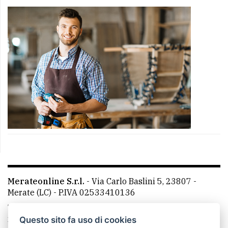
Merateonline S.r.l.
-
Via Carlo Baslini 5, 23807 -
Merate (LC)
- P.IVA 02533410136
Telefono:
039 9902881
- Whatsapp: 351 3481257 - E-
mail: redazione@merateonline.it
Questo sito fa uso di cookies