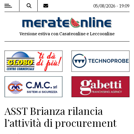
05/08/2026 - 19:09
MENU
Versione estiva con Casateonline e Leccoonline
Editoriale
e
commenti
Contenuti
del
sito
Appuntamenti
ASST Brianza rilancia
Associazioni
l’attività di procurement
Meteo