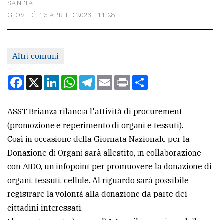
SANITÀ
GIOVEDÌ, 13 APRILE 2023 - 11:28
CONTATTI
La
Altri comuni
redazione
Scrivici
Facebook
X
LinkedIn
WhatsApp
Telegram
Email
Print
Condividi
Per
la
ASST Brianza rilancia l'attività di procurement
tua
(promozione e reperimento di organi e tessuti).
pubblicità
Così in occasione della Giornata Nazionale per la
Donazione di Organi sarà allestito, in collaborazione
con AIDO, un infopoint per promuovere la donazione di
CERCA
organi, tessuti, cellule. Al riguardo sarà possibile
Cerca
registrare la volontà alla donazione da parte dei
per
cittadini interessati.
comune