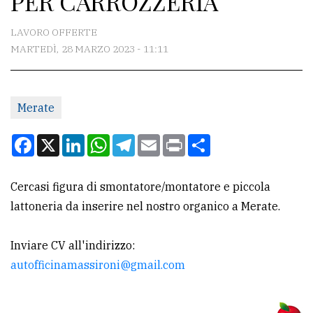
PER CARROZZERIA
CONTATTI
LAVORO OFFERTE
MARTEDÌ, 28 MARZO 2023 - 11:11
La
redazione
Merate
Scrivici
Per
Facebook
X
LinkedIn
WhatsApp
Telegram
Email
Print
Condividi
la
tua
Cercasi figura di smontatore/montatore e piccola
pubblicità
lattoneria da inserire nel nostro organico a Merate.
CERCA
Inviare CV all'indirizzo:
autofficinamassironi@gmail.com
Cerca
per
comune