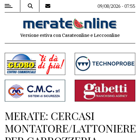
09/08/2026 - 07:55
MENU
Versione estiva con Casateonline e Leccoonline
Editoriale
e
commenti
Contenuti
del
sito
Appuntamenti
MERATE: CERCASI
Associazioni
MONTATORE/LATTONIERE
Meteo