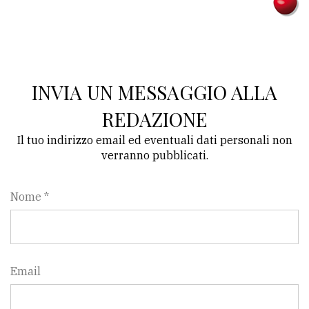
Ricerca
avanzata
INVIA UN MESSAGGIO ALLA
LE
ALTRE
TESTATE
REDAZIONE
Il tuo indirizzo email ed eventuali dati personali non
verranno pubblicati.
Nome *
PRIVACY
Privacy
policy
Email
Cookie