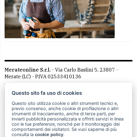
Merateonline S.r.l.
-
Via Carlo Baslini 5, 23807 -
Merate (LC)
- P.IVA 02533410136
Telefono:
039 9902881
- Whatsapp: 351 3481257 - E-
mail: redazione@merateonline.it
Questo sito fa uso di cookies
La redazione
CasateOnline
LeccoOnline
RSS
Questo sito utilizza cookie o altri strumenti tecnici e,
previo consenso, anche cookie di profilazione o altri
Made by
VIP
strumenti di tracciamento, anche di terze parti, per
inviarti pubblicità personalizzata e offrirti servizi in linea
Privacy policy
Cookie policy
con le tue preferenze, nonché per il monitoraggio dei
comportamenti dei visitatori. Se vuoi saperne di più
Rivedi le tue scelte sui cookie
consulta la
cookie policy
.