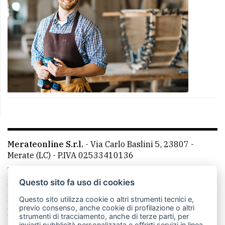
Merateonline S.r.l.
-
Via Carlo Baslini 5, 23807 -
Merate (LC)
- P.IVA 02533410136
Telefono:
039 9902881
- Whatsapp: 351 3481257 - E-
mail: redazione@merateonline.it
Questo sito fa uso di cookies
La redazione
CasateOnline
LeccoOnline
RSS
Questo sito utilizza cookie o altri strumenti tecnici e,
previo consenso, anche cookie di profilazione o altri
Made by
VIP
strumenti di tracciamento, anche di terze parti, per
inviarti pubblicità personalizzata e offrirti servizi in linea