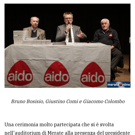
Ricerca
avanzata
LE
ALTRE
TESTATE
PRIVACY
Bruno Bosisio, Giustino Comi e Giacomo Colombo
Privacy
policy
Una cerimonia molto partecipata che si è svolta
Cookie
nell'auditorium di Merate alla presenza del presidente