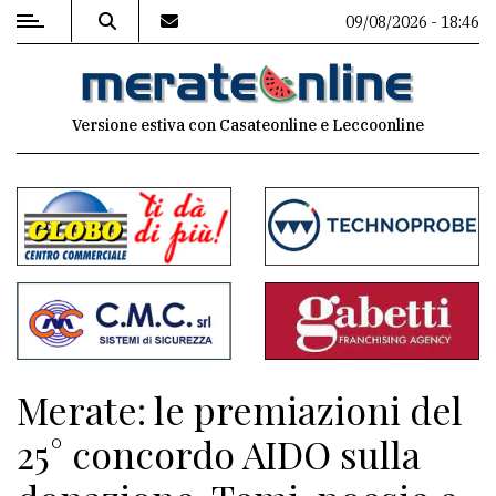
09/08/2026 - 18:46
MENU
Versione estiva con Casateonline e Leccoonline
Editoriale
e
commenti
Contenuti
del
sito
Appuntamenti
Merate: le premiazioni del
Associazioni
25° concordo AIDO sulla
Meteo