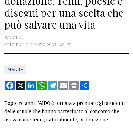
donazione. Temi, poesie e
disegni per una scelta che
CONTATTI
può salvare una vita
La
redazione
SCUOLA
VENERDÌ, 24 MARZO 2023 - 08:17
Scrivici
Per
la
Merate
tua
pubblicità
Facebook
X
LinkedIn
WhatsApp
Telegram
Email
Print
Condividi
CERCA
Dopo tre anni l'AIDO è tornata a premiare gli studenti
delle scuole che hanno partecipato al concorso che
Cerca
aveva come tema, naturalmente, la donazione.
per
comune