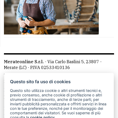
Merateonline S.r.l.
-
Via Carlo Baslini 5, 23807 -
Merate (LC)
- P.IVA 02533410136
Telefono:
039 9902881
- Whatsapp: 351 3481257 - E-
mail: redazione@merateonline.it
Questo sito fa uso di cookies
La redazione
CasateOnline
LeccoOnline
RSS
Questo sito utilizza cookie o altri strumenti tecnici e,
previo consenso, anche cookie di profilazione o altri
Made by
VIP
strumenti di tracciamento, anche di terze parti, per
inviarti pubblicità personalizzata e offrirti servizi in linea
Privacy policy
Cookie policy
con le tue preferenze, nonché per il monitoraggio dei
comportamenti dei visitatori. Se vuoi saperne di più
Rivedi le tue scelte sui cookie
consulta la
cookie policy
.