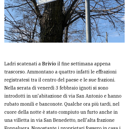
Ricerca
avanzata
LE
ALTRE
TESTATE
Ladri scatenati a
Brivio
il fine settimana appena
trascorso. Ammontano a quattro infatti le effrazioni
registratesi tra il centro del paese e le sue frazioni.
Nella serata di venerdì 3 febbraio ignoti si sono
PRIVACY
introdotti in un'abitazione di via San Antonio e hanno
rubato monili e banconote. Qualche ora più tardi, nel
Privacy
cuore della notte è stato compiuto un furto anche in
policy
una villetta in via San Benedetto, nell'alta frazione
Cookie
Foppaluera. Nonostante i proprietari fossero in casa i