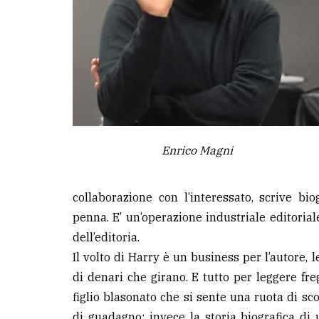
avanzata
LE
ALTRE
TESTATE
Enrico Magni
PRIVACY
collaborazione con l’interessato, scrive bi
penna. E’ un’operazione industriale editorial
Privacy
dell’editoria.
policy
Il volto di Harry è un business per l’autore, le
Cookie
di denari che girano. E tutto per leggere fr
policy
figlio blasonato che si sente una ruota di sc
di guadagno; invece la storia biografica di 