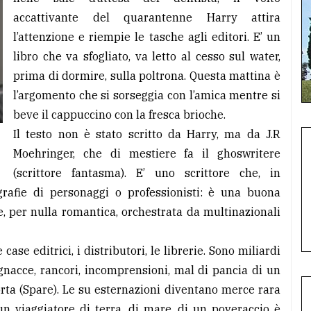
accattivante del quarantenne Harry attira
l’attenzione e riempie le tasche agli editori. E’ un
libro che va sfogliato, va letto al cesso sul water,
prima di dormire, sulla poltrona. Questa mattina è
l’argomento che si sorseggia con l’amica mentre si
beve il cappuccino con la fresca brioche.
Il testo non è stato scritto da Harry, ma da J.R
Moehringer, che di mestiere fa il ghoswritere
(scrittore fantasma). E’ uno scrittore che, in
ografie di personaggi o professionisti: è una buona
e, per nulla romantica, orchestrata da multinazionali
 case editrici, i distributori, le librerie. Sono miliardi
egnacce, rancori, incomprensioni, mal di pancia di un
orta (Spare). Le su esternazioni diventano merce rara
un viaggiatore di terra, di mare, di un poveraccio è