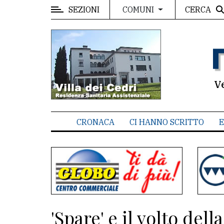
SEZIONI
CERCA
COMUNI
MENU
Editoriale
e
commenti
V
Contenuti
del
CRONACA
CI HANNO SCRITTO
E
sito
Appuntamenti
Associazioni
Meteo
'Spare' e il volto del
CONTATTI