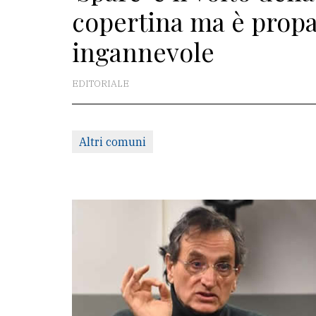
copertina ma è propa
La
ingannevole
redazione
Scrivici
EDITORIALE
Per
la
tua
Altri comuni
pubblicità
CERCA
Cerca
per
comune
Ricerca