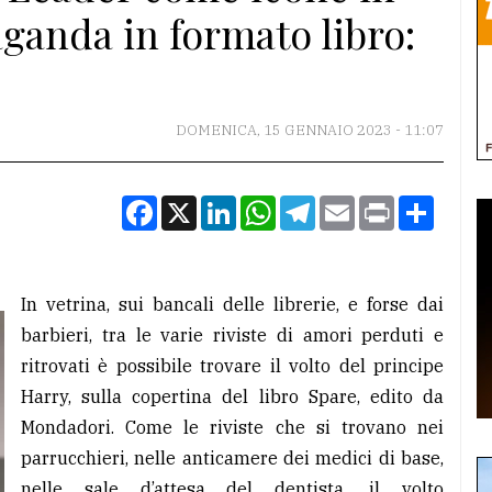
ganda in formato libro:
DOMENICA, 15 GENNAIO 2023 - 11:07
Facebook
X
LinkedIn
WhatsApp
Telegram
Email
Print
Condiv
In vetrina, sui bancali delle librerie, e forse dai
barbieri, tra le varie riviste di amori perduti e
ritrovati è possibile trovare il volto del principe
Harry, sulla copertina del libro Spare, edito da
Mondadori. Come le riviste che si trovano nei
parrucchieri, nelle anticamere dei medici di base,
nelle sale d’attesa del dentista, il volto