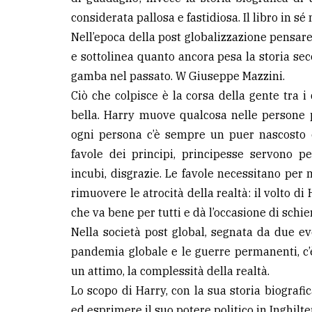
considerata pallosa e fastidiosa. Il libro in sé
Nell’epoca della post globalizzazione pensare
e sottolinea quanto ancora pesa la storia se
gamba nel passato. W Giuseppe Mazzini.
Ciò che colpisce è la corsa della gente tra i 
bella. Harry muove qualcosa nelle persone pe
ogni persona c’è sempre un puer nascosto ch
favole dei principi, principesse servono pe
incubi, disgrazie. Le favole necessitano pe
rimuovere le atrocità della realtà: il volto di 
che va bene per tutti e dà l’occasione di schie
Nella società post global, segnata da due eve
pandemia globale e le guerre permanenti, c’è
un attimo, la complessità della realtà.
Lo scopo di Harry, con la sua storia biografi
ed esprimere il suo potere politico in Inghilterr