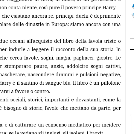
 non conta niente, così pure il povero principe Harry.
 che esistano ancora re, principi, duchi è deprimente
colare delle dinastie in Europa: siamo ancora con una
due oceani all’acquisto del libro della favola triste o
r indurle a leggere il racconto della sua storia. In
e cerca favole, sogni, magia, pagliacci, giostre. Le
r stemperare paure, ansie, addolcire sogni cattivi,
r mascherare, nascondere drammi e pulsioni negative,
Harry è il santino di sangue blu. Il libro è un pillolone
rarsi a favore o contro.
nti sociali, storici, importanti e devastanti, come la
 bisogno di storie, favole che mettano da parte, per
ca, è di catturare un consenso mediatico per incidere
a: se la vedano gli inglesi, gli isolani, i brexit.