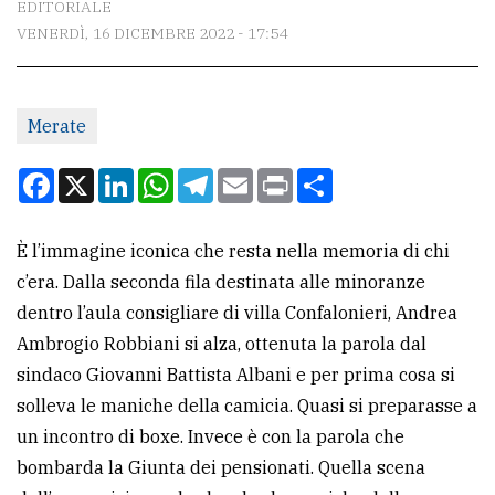
EDITORIALE
VENERDÌ, 16 DICEMBRE 2022 - 17:54
CONTATTI
La
Merate
redazione
Scrivici
Facebook
X
LinkedIn
WhatsApp
Telegram
Email
Print
Condividi
Per
la
È l’immagine iconica che resta nella memoria di chi
tua
c’era. Dalla seconda fila destinata alle minoranze
pubblicità
dentro l’aula consigliare di villa Confalonieri, Andrea
Ambrogio Robbiani si alza, ottenuta la parola dal
sindaco Giovanni Battista Albani e per prima cosa si
CERCA
solleva le maniche della camicia. Quasi si preparasse a
Cerca
un incontro di boxe. Invece è con la parola che
per
bombarda la Giunta dei pensionati. Quella scena
comune