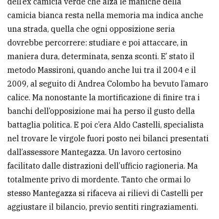
dell’ex camicia verde che alza le maniche della
camicia bianca resta nella memoria ma indica anche
Ricerca
una strada, quella che ogni opposizione seria
avanzata
dovrebbe percorrere: studiare e poi attaccare, in
maniera dura, determinata, senza sconti. E’ stato il
LE
metodo Massironi, quando anche lui tra il 2004 e il
ALTRE
TESTATE
2009, al seguito di Andrea Colombo ha bevuto l’amaro
calice. Ma nonostante la mortificazione di finire tra i
banchi dell’opposizione mai ha perso il gusto della
battaglia politica. E poi c’era Aldo Castelli, specialista
nel trovare le virgole fuori posto nei bilanci presentati
dall’assessore Mantegazza. Un lavoro certosino
PRIVACY
facilitato dalle distrazioni dell’ufficio ragioneria. Ma
Privacy
totalmente privo di mordente. Tanto che ormai lo
policy
stesso Mantegazza si rifaceva ai rilievi di Castelli per
aggiustare il bilancio, previo sentiti ringraziamenti.
Cookie