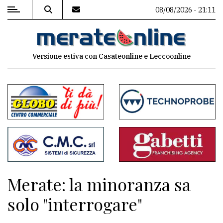
08/08/2026 - 21:11
MENU
Versione estiva con Casateonline e Leccoonline
Editoriale
e
commenti
Contenuti
del
sito
Appuntamenti
Merate: la minoranza sa
Associazioni
solo "interrogare"
Meteo