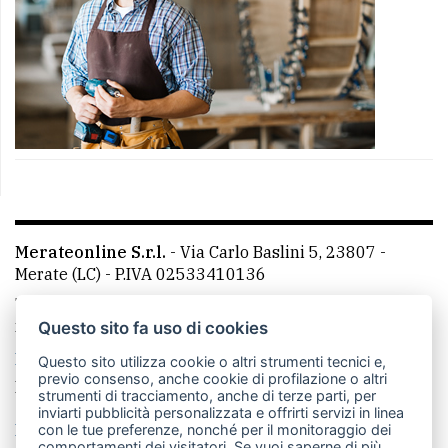
Merateonline S.r.l.
-
Via Carlo Baslini 5, 23807 -
Merate (LC)
- P.IVA 02533410136
Telefono:
039 9902881
- Whatsapp: 351 3481257 - E-
mail: redazione@merateonline.it
Questo sito fa uso di cookies
La redazione
CasateOnline
LeccoOnline
RSS
Questo sito utilizza cookie o altri strumenti tecnici e,
previo consenso, anche cookie di profilazione o altri
Made by
VIP
strumenti di tracciamento, anche di terze parti, per
inviarti pubblicità personalizzata e offrirti servizi in linea
Privacy policy
Cookie policy
con le tue preferenze, nonché per il monitoraggio dei
comportamenti dei visitatori. Se vuoi saperne di più