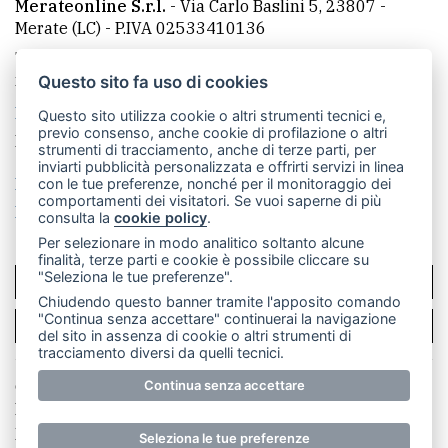
Merateonline S.r.l.
-
Via Carlo Baslini 5, 23807 -
Merate (LC)
- P.IVA 02533410136
Telefono:
039 9902881
- Whatsapp: 351 3481257 - E-
mail: redazione@merateonline.it
Questo sito fa uso di cookies
La redazione
CasateOnline
LeccoOnline
RSS
Questo sito utilizza cookie o altri strumenti tecnici e,
previo consenso, anche cookie di profilazione o altri
Made by
VIP
strumenti di tracciamento, anche di terze parti, per
inviarti pubblicità personalizzata e offrirti servizi in linea
Privacy policy
Cookie policy
con le tue preferenze, nonché per il monitoraggio dei
comportamenti dei visitatori. Se vuoi saperne di più
Rivedi le tue scelte sui cookie
consulta la
cookie policy
.
Per selezionare in modo analitico soltanto alcune
finalità, terze parti e cookie è possibile cliccare su
"Seleziona le tue preferenze".
SCRIVICI
Chiudendo questo banner tramite l'apposito comando
"Continua senza accettare" continuerai la navigazione
PER LA TUA PUBBLICITÀ
del sito in assenza di cookie o altri strumenti di
tracciamento diversi da quelli tecnici.
Continua senza accettare
© Copyright Merateonline S.r.l. - Tutti i diritti riservati.
E' proibita la riproduzione e pubblicazione anche
parziale di testi, articoli e immagini senza la
Seleziona le tue preferenze