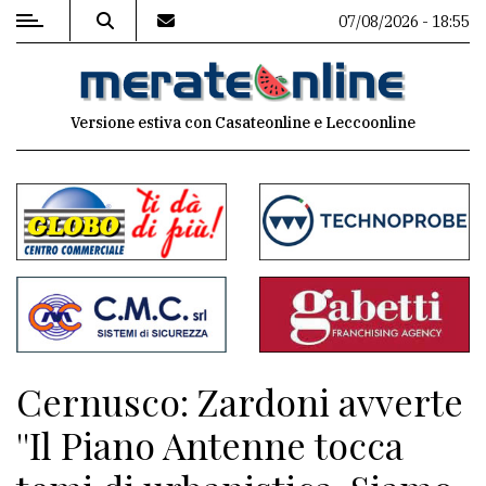
07/08/2026 - 18:55
MENU
Versione estiva con Casateonline e Leccoonline
Editoriale
e
commenti
Contenuti
del
sito
Appuntamenti
Cernusco: Zardoni avverte
Associazioni
''Il Piano Antenne tocca
Meteo