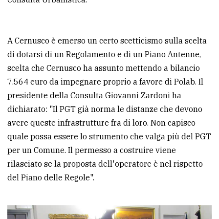
Ricerca
avanzata
A Cernusco è emerso un certo scetticismo sulla scelta
di dotarsi di un Regolamento e di un Piano Antenne,
LE
scelta che Cernusco ha assunto mettendo a bilancio
ALTRE
TESTATE
7.564 euro da impegnare proprio a favore di Polab. Il
presidente della Consulta Giovanni Zardoni ha
dichiarato: "Il PGT già norma le distanze che devono
avere queste infrastrutture fra di loro. Non capisco
quale possa essere lo strumento che valga più del PGT
per un Comune. Il permesso a costruire viene
PRIVACY
rilasciato se la proposta dell'operatore è nel rispetto
del Piano delle Regole".
Privacy
policy
Cookie