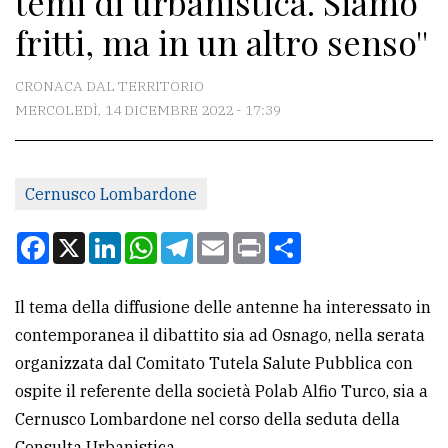
temi di urbanistica. Siamo
fritti, ma in un altro senso''
CONTATTI
CRONACA DAL TERRITORIO
La
MERCOLEDÌ, 14 DICEMBRE 2022 - 17:39
redazione
Scrivici
Per
Cernusco Lombardone
la
Facebook
X
LinkedIn
WhatsApp
Telegram
Email
Print
Condividi
tua
pubblicità
Il tema della diffusione delle antenne ha interessato in
contemporanea il dibattito sia ad Osnago, nella serata
CERCA
organizzata dal Comitato Tutela Salute Pubblica con
Cerca
ospite il referente della società Polab Alfio Turco, sia a
per
Cernusco Lombardone nel corso della seduta della
comune
Consulta Urbanistica.