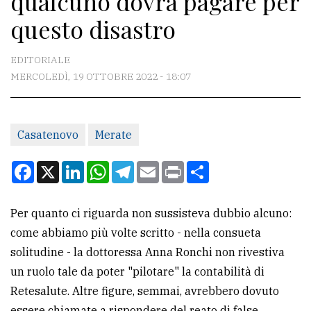
qualcuno dovrà pagare per
questo disastro
CONTATTI
EDITORIALE
La
MERCOLEDÌ, 19 OTTOBRE 2022 - 18:07
redazione
Scrivici
Per
Casatenovo
Merate
la
Facebook
X
LinkedIn
WhatsApp
Telegram
Email
Print
Condividi
tua
pubblicità
Per quanto ci riguarda non sussisteva dubbio alcuno:
come abbiamo più volte scritto - nella consueta
CERCA
solitudine - la dottoressa Anna Ronchi non rivestiva
Cerca
un ruolo tale da poter "pilotare" la contabilità di
per
Retesalute. Altre figure, semmai, avrebbero dovuto
comune
essere chiamate a rispondere del reato di false