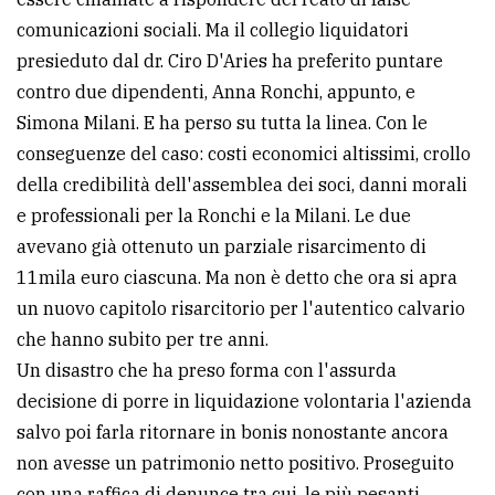
comunicazioni sociali. Ma il collegio liquidatori
Ricerca
presieduto dal dr. Ciro D'Aries ha preferito puntare
avanzata
contro due dipendenti, Anna Ronchi, appunto, e
Simona Milani. E ha perso su tutta la linea. Con le
LE
conseguenze del caso: costi economici altissimi, crollo
ALTRE
TESTATE
della credibilità dell'assemblea dei soci, danni morali
e professionali per la Ronchi e la Milani. Le due
avevano già ottenuto un parziale risarcimento di
11mila euro ciascuna. Ma non è detto che ora si apra
un nuovo capitolo risarcitorio per l'autentico calvario
che hanno subito per tre anni.
PRIVACY
Un disastro che ha preso forma con l'assurda
decisione di porre in liquidazione volontaria l'azienda
Privacy
salvo poi farla ritornare in bonis nonostante ancora
policy
non avesse un patrimonio netto positivo. Proseguito
Cookie
con una raffica di denunce tra cui, le più pesanti,