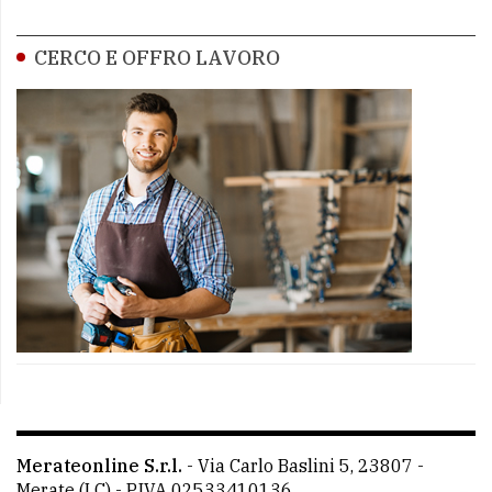
CERCO E OFFRO LAVORO
Merateonline S.r.l.
-
Via Carlo Baslini 5, 23807 -
Merate (LC)
- P.IVA 02533410136