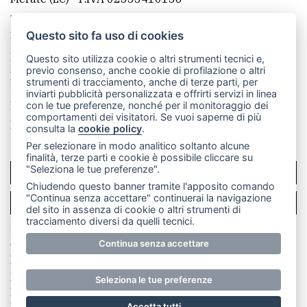
Telefono:
039 9902881
- Whatsapp: 351 3481257 - E-
mail: redazione@merateonline.it
Questo sito fa uso di cookies
La redazione
CasateOnline
LeccoOnline
RSS
Questo sito utilizza cookie o altri strumenti tecnici e,
previo consenso, anche cookie di profilazione o altri
Made by
VIP
strumenti di tracciamento, anche di terze parti, per
inviarti pubblicità personalizzata e offrirti servizi in linea
Privacy policy
Cookie policy
con le tue preferenze, nonché per il monitoraggio dei
comportamenti dei visitatori. Se vuoi saperne di più
Rivedi le tue scelte sui cookie
consulta la
cookie policy
.
Per selezionare in modo analitico soltanto alcune
finalità, terze parti e cookie è possibile cliccare su
"Seleziona le tue preferenze".
SCRIVICI
Chiudendo questo banner tramite l'apposito comando
"Continua senza accettare" continuerai la navigazione
PER LA TUA PUBBLICITÀ
del sito in assenza di cookie o altri strumenti di
tracciamento diversi da quelli tecnici.
© Copyright Merateonline S.r.l. - Tutti i diritti riservati.
Continua senza accettare
E' proibita la riproduzione e pubblicazione anche
parziale di testi, articoli e immagini senza la
Seleziona le tue preferenze
preventiva autorizzazione scritta dell'editore. RI Lecco
numero Rea LC 291.277 - Capitale sociale 10.329,14 €
Accetta tutti