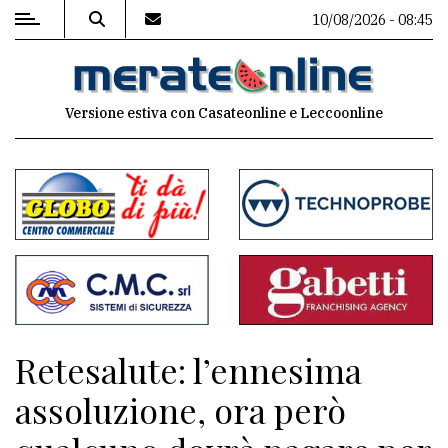
10/08/2026 - 08:45
MENU
Versione estiva con Casateonline e Leccoonline
Editoriale
e
commenti
Contenuti
del
sito
Appuntamenti
Retesalute: l’ennesima
Associazioni
assoluzione, ora però
Meteo