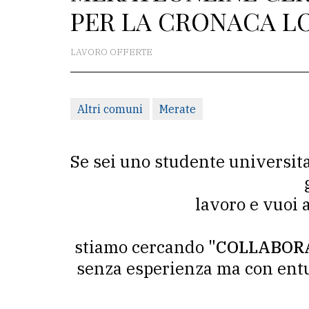
PER LA CRONACA L
La
redazione
LAVORO OFFERTE
Scrivici
Per
Altri comuni
Merate
la
tua
pubblicità
Se sei uno studente universitar
lavoro e vuoi 
CERCA
Cerca
stiamo cercando
"COLLABORAT
per
senza esperienza ma con entu
comune
Ricerca