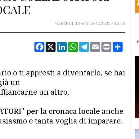
OCALE
MARTEDÌ, 18 OTTOBRE 2022 - 10:55
Facebook
X
LinkedIn
WhatsApp
Telegram
Email
Print
Condiv
io o ti appresti a diventarlo, se hai
già un
affiancarne un altro,
ORI" per la cronaca locale
anche
siasmo e tanta voglia di imparare.