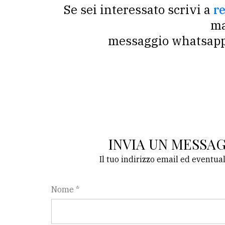
Se sei interessato scrivi a
r
avanzata
ma
messaggio whatsap
LE
ALTRE
TESTATE
PRIVACY
INVIA UN MESSA
Privacy
Il tuo indirizzo email ed eventua
policy
Nome *
Cookie
policy