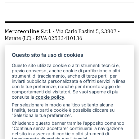
Merateonline S.r.l.
-
Via Carlo Baslini 5, 23807 -
Merate (LC)
- P.IVA 02533410136
Telefono:
039 9902881
- Whatsapp: 351 3481257 - E-
mail: redazione@merateonline.it
Questo sito fa uso di cookies
La redazione
CasateOnline
LeccoOnline
RSS
Questo sito utilizza cookie o altri strumenti tecnici e,
previo consenso, anche cookie di profilazione o altri
Made by
VIP
strumenti di tracciamento, anche di terze parti, per
inviarti pubblicità personalizzata e offrirti servizi in linea
Privacy policy
Cookie policy
con le tue preferenze, nonché per il monitoraggio dei
comportamenti dei visitatori. Se vuoi saperne di più
Rivedi le tue scelte sui cookie
consulta la
cookie policy
.
Per selezionare in modo analitico soltanto alcune
finalità, terze parti e cookie è possibile cliccare su
"Seleziona le tue preferenze".
SCRIVICI
Chiudendo questo banner tramite l'apposito comando
"Continua senza accettare" continuerai la navigazione
PER LA TUA PUBBLICITÀ
del sito in assenza di cookie o altri strumenti di
tracciamento diversi da quelli tecnici.