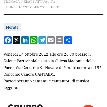
CRONACA MERATE ATTUALITÀ
LUNEDÌ, 10 OTTOBRE 2022 - 10:58
CONTATTI
La
Merate
redazione
Scrivici
Facebook
X
LinkedIn
WhatsApp
Telegram
Email
Print
Condividi
Per
la
Venerdì 14 ottobre 2022 alle ore 20.30 presso il
tua
Salone Parrocchiale sotto la Chiesa Madonna della
pubblicità
Pace - Via Cerri, 65/B - Novate di Merate si terrà il 19°
Concorso Canoro CANTAIDO.
Parteciperanno cantanti e cantautori di musica
CERCA
leggera.
Cerca
per
comune