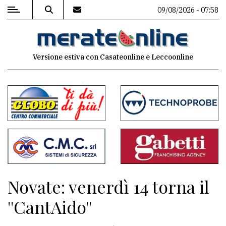
09/08/2026 - 07:58
MENU
Versione estiva con Casateonline e Leccoonline
Editoriale
e
commenti
Contenuti
del
sito
Appuntamenti
Novate: venerdì 14 torna il
Associazioni
''CantAido''
Meteo