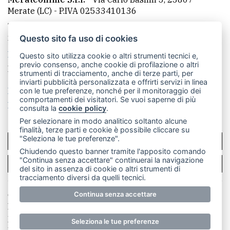
Merate (LC)
- P.IVA 02533410136
Telefono:
039 9902881
- Whatsapp: 351 3481257 - E-
mail: redazione@merateonline.it
Questo sito fa uso di cookies
La redazione
CasateOnline
LeccoOnline
RSS
Questo sito utilizza cookie o altri strumenti tecnici e,
previo consenso, anche cookie di profilazione o altri
Made by
VIP
strumenti di tracciamento, anche di terze parti, per
inviarti pubblicità personalizzata e offrirti servizi in linea
Privacy policy
Cookie policy
con le tue preferenze, nonché per il monitoraggio dei
comportamenti dei visitatori. Se vuoi saperne di più
Rivedi le tue scelte sui cookie
consulta la
cookie policy
.
Per selezionare in modo analitico soltanto alcune
finalità, terze parti e cookie è possibile cliccare su
"Seleziona le tue preferenze".
SCRIVICI
Chiudendo questo banner tramite l'apposito comando
"Continua senza accettare" continuerai la navigazione
PER LA TUA PUBBLICITÀ
del sito in assenza di cookie o altri strumenti di
tracciamento diversi da quelli tecnici.
Continua senza accettare
© Copyright Merateonline S.r.l. - Tutti i diritti riservati.
E' proibita la riproduzione e pubblicazione anche
parziale di testi, articoli e immagini senza la
Seleziona le tue preferenze
preventiva autorizzazione scritta dell'editore. RI Lecco