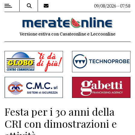
09/08/2026 - 07:58
MENU
Versione estiva con Casateonline e Leccoonline
Editoriale
e
commenti
Contenuti
del
sito
Appuntamenti
Festa per i 30 anni della
Associazioni
CRI con dimostrazioni e
Meteo