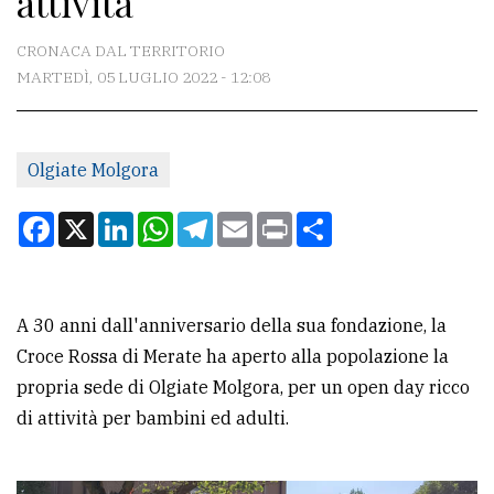
attività
CONTATTI
CRONACA DAL TERRITORIO
MARTEDÌ, 05 LUGLIO 2022 - 12:08
La
redazione
Olgiate Molgora
Scrivici
Per
Facebook
X
LinkedIn
WhatsApp
Telegram
Email
Print
Condividi
la
tua
pubblicità
A 30 anni dall'anniversario della sua fondazione, la
Croce Rossa di Merate ha aperto alla popolazione la
CERCA
propria sede di Olgiate Molgora, per un open day ricco
di attività per bambini ed adulti.
Cerca
per
comune