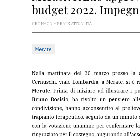
budget 2022. Impegno
La
redazione
CRONACA MERATE ATTUALITÀ
Scrivici
Per
Merate
la
tua
pubblicità
Nella mattinata del 20 marzo presso la se
Cernuschi, viale Lombardia, a Merate, si è ri
Merate
. Prima di iniziare ad illustrare i p
CERCA
Bruno Bosisio
, ha rivolto un pensiero all
Cerca
condivisione, hanno acconsentito al prelievo 
per
trapianto terapeutico, seguito da un minuto
comune
con la votazione unanime per confermare la
ringraziato per il sostegno, augurando all'as
Ricerca