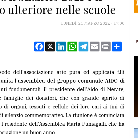
 ulteriore nelle scuole
LUNEDÌ, 21 MARZO 2022 - 17:00
Facebook
X
LinkedIn
WhatsApp
Telegram
Email
Print
Condiv
de dell'associazione arte pura ed applicata f.lli
unita l'
assemblea del gruppo comunale AIDO di
unti fondamentali, il presidente dell'Aido di Merate,
e famiglie dei donatori, che con grande spirito di
di organi, tessuti e cellule dei loro cari ai fini di
 di silenzio commemorativo. La riunione è cominciata
 Presidente dell'Assemblea Marta Fumagalli, che ha
sociazione un buon anno.