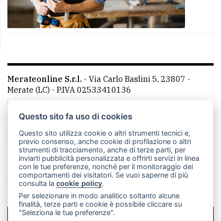
Merateonline S.r.l.
-
Via Carlo Baslini 5, 23807 -
Merate (LC)
- P.IVA 02533410136
Telefono:
039 9902881
- Whatsapp: 351 3481257 - E-
mail: redazione@merateonline.it
Questo sito fa uso di cookies
La redazione
CasateOnline
LeccoOnline
RSS
Questo sito utilizza cookie o altri strumenti tecnici e,
previo consenso, anche cookie di profilazione o altri
Made by
VIP
strumenti di tracciamento, anche di terze parti, per
inviarti pubblicità personalizzata e offrirti servizi in linea
Privacy policy
Cookie policy
con le tue preferenze, nonché per il monitoraggio dei
comportamenti dei visitatori. Se vuoi saperne di più
Rivedi le tue scelte sui cookie
consulta la
cookie policy
.
Per selezionare in modo analitico soltanto alcune
finalità, terze parti e cookie è possibile cliccare su
"Seleziona le tue preferenze".
SCRIVICI