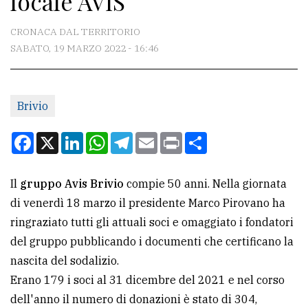
locale AVIS
CONTATTI
CRONACA DAL TERRITORIO
SABATO, 19 MARZO 2022 - 16:46
La
redazione
Brivio
Scrivici
Per
Facebook
X
LinkedIn
WhatsApp
Telegram
Email
Print
Condividi
la
tua
Il
gruppo Avis Brivio
compie 50 anni. Nella giornata
pubblicità
di venerdì 18 marzo il presidente Marco Pirovano ha
ringraziato tutti gli attuali soci e omaggiato i fondatori
CERCA
del gruppo pubblicando i documenti che certificano la
nascita del sodalizio.
Cerca
Erano 179 i soci al 31 dicembre del 2021 e nel corso
per
dell'anno il numero di donazioni è stato di 304,
comune