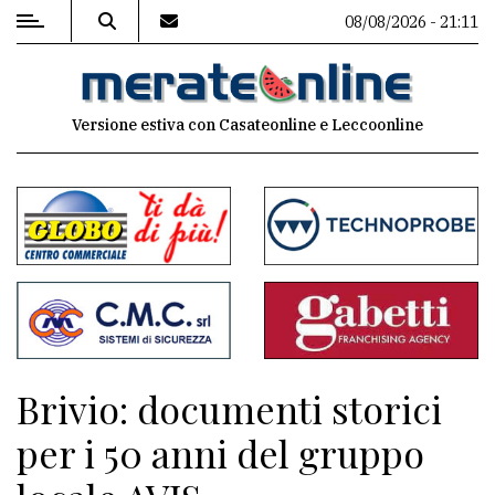
08/08/2026 - 21:11
MENU
Versione estiva con Casateonline e Leccoonline
Editoriale
e
commenti
Contenuti
del
sito
Appuntamenti
Brivio: documenti storici
Associazioni
per i 50 anni del gruppo
Meteo