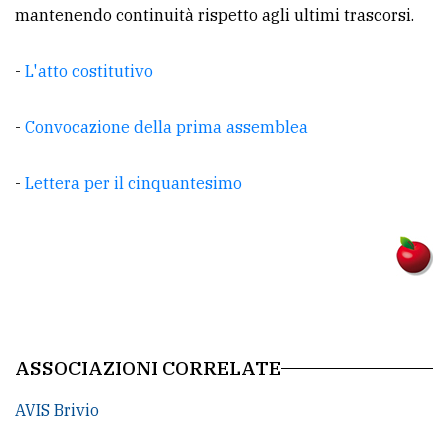
mantenendo continuità rispetto agli ultimi trascorsi.
Ricerca
avanzata
-
L'atto costitutivo
-
Convocazione della prima assemblea
LE
ALTRE
TESTATE
-
Lettera per il cinquantesimo
PRIVACY
Privacy
ASSOCIAZIONI CORRELATE
policy
AVIS Brivio
Cookie