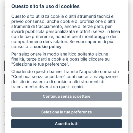
mail: redazione@merateonline.it
Questo sito fa uso di cookies
La redazione
CasateOnline
LeccoOnline
RSS
Questo sito utilizza cookie o altri strumenti tecnici e,
previo consenso, anche cookie di profilazione o altri
Made by
VIP
strumenti di tracciamento, anche di terze parti, per
inviarti pubblicità personalizzata e offrirti servizi in linea
Privacy policy
Cookie policy
con le tue preferenze, nonché per il monitoraggio dei
comportamenti dei visitatori. Se vuoi saperne di più
Rivedi le tue scelte sui cookie
consulta la
cookie policy
.
Per selezionare in modo analitico soltanto alcune
finalità, terze parti e cookie è possibile cliccare su
"Seleziona le tue preferenze".
SCRIVICI
Chiudendo questo banner tramite l'apposito comando
"Continua senza accettare" continuerai la navigazione
PER LA TUA PUBBLICITÀ
del sito in assenza di cookie o altri strumenti di
tracciamento diversi da quelli tecnici.
© Copyright Merateonline S.r.l. - Tutti i diritti riservati.
Continua senza accettare
E' proibita la riproduzione e pubblicazione anche
parziale di testi, articoli e immagini senza la
Seleziona le tue preferenze
preventiva autorizzazione scritta dell'editore. RI Lecco
numero Rea LC 291.277 - Capitale sociale 10.329,14 €
Accetta tutti