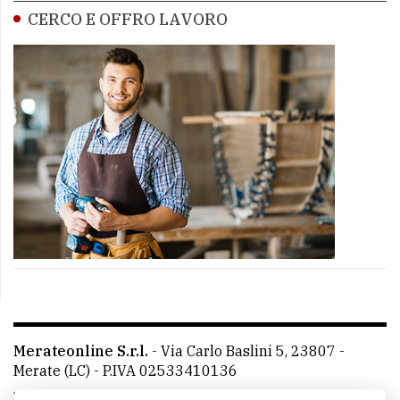
CERCO E OFFRO LAVORO
Merateonline S.r.l.
-
Via Carlo Baslini 5, 23807 -
Merate (LC)
- P.IVA 02533410136
Telefono:
039 9902881
- Whatsapp: 351 3481257 - E-