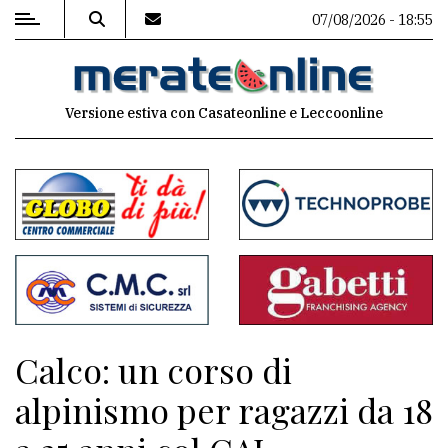
07/08/2026 - 18:55
MENU
Versione estiva con Casateonline e Leccoonline
Editoriale
e
commenti
Contenuti
del
sito
Appuntamenti
Calco: un corso di
Associazioni
alpinismo per ragazzi da 18
Meteo