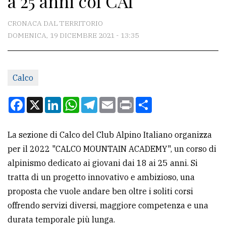
a 25 anni col CAI
CONTATTI
CRONACA DAL TERRITORIO
DOMENICA, 19 DICEMBRE 2021 - 13:35
La
redazione
Calco
Scrivici
Per
Facebook
X
LinkedIn
WhatsApp
Telegram
Email
Print
Condividi
la
tua
La sezione di Calco del Club Alpino Italiano organizza
pubblicità
per il 2022 "CALCO MOUNTAIN ACADEMY", un corso di
alpinismo dedicato ai giovani dai 18 ai 25 anni. Si
CERCA
tratta di un progetto innovativo e ambizioso, una
proposta che vuole andare ben oltre i soliti corsi
Cerca
offrendo servizi diversi, maggiore competenza e una
per
durata temporale più lunga.
comune