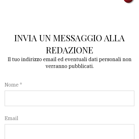
Ricerca
avanzata
INVIA UN MESSAGGIO ALLA
LE
ALTRE
REDAZIONE
TESTATE
Il tuo indirizzo email ed eventuali dati personali non
verranno pubblicati.
Nome *
PRIVACY
Privacy
Email
policy
Cookie