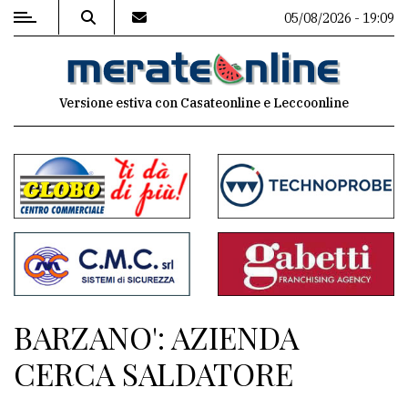
05/08/2026 - 19:09
MENU
Versione estiva con Casateonline e Leccoonline
Editoriale
e
commenti
Contenuti
del
sito
Appuntamenti
BARZANO': AZIENDA
Associazioni
CERCA SALDATORE
Meteo