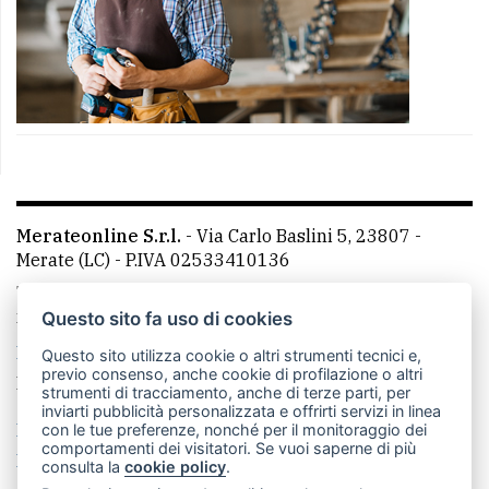
Merateonline S.r.l.
-
Via Carlo Baslini 5, 23807 -
Merate (LC)
- P.IVA 02533410136
Telefono:
039 9902881
- Whatsapp: 351 3481257 - E-
mail: redazione@merateonline.it
Questo sito fa uso di cookies
La redazione
CasateOnline
LeccoOnline
RSS
Questo sito utilizza cookie o altri strumenti tecnici e,
previo consenso, anche cookie di profilazione o altri
Made by
VIP
strumenti di tracciamento, anche di terze parti, per
inviarti pubblicità personalizzata e offrirti servizi in linea
Privacy policy
Cookie policy
con le tue preferenze, nonché per il monitoraggio dei
comportamenti dei visitatori. Se vuoi saperne di più
Rivedi le tue scelte sui cookie
consulta la
cookie policy
.