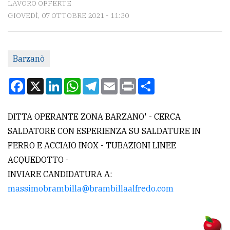
LAVORO OFFERTE
GIOVEDÌ, 07 OTTOBRE 2021 - 11:30
CONTATTI
La
Barzanò
redazione
Scrivici
Facebook
X
LinkedIn
WhatsApp
Telegram
Email
Print
Condividi
Per
la
DITTA OPERANTE ZONA BARZANO' - CERCA
tua
SALDATORE CON ESPERIENZA SU SALDATURE IN
pubblicità
FERRO E ACCIAIO INOX - TUBAZIONI LINEE
ACQUEDOTTO -
INVIARE CANDIDATURA A:
CERCA
massimobrambilla@brambillaalfredo.com
Cerca
per
comune