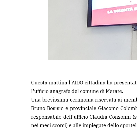
avanzata
LE
ALTRE
TESTATE
Questa mattina l'AIDO cittadina ha presentato
PRIVACY
l'ufficio anagrafe del comune di Merate.
Privacy
Una brevissima cerimonia riservata ai membr
policy
Bruno Bosisio e provinciale Giacomo Colomb
Cookie
responsabile dell'ufficio Claudia Consonni 
policy
nei mesi scorsi) e alle impiegate dello sportel