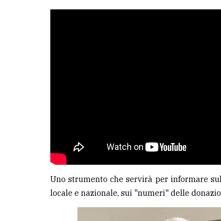
Uno strumento che servirà per informare sulle 
locale e nazionale, sui "numeri" delle donazion