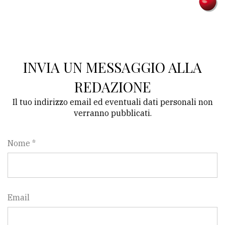
Ricerca
avanzata
INVIA UN MESSAGGIO ALLA
LE
ALTRE
TESTATE
REDAZIONE
Il tuo indirizzo email ed eventuali dati personali non
verranno pubblicati.
Nome *
PRIVACY
Privacy
policy
Email
Cookie