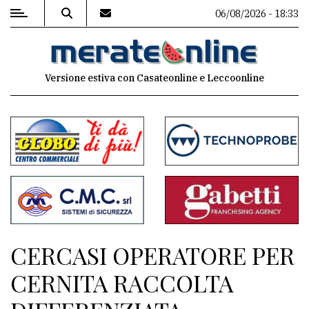
06/08/2026 - 18:33
MENU
Versione estiva con Casateonline e Leccoonline
Editoriale
e
commenti
Contenuti
del
sito
Appuntamenti
CERCASI OPERATORE PER
Associazioni
CERNITA RACCOLTA
Meteo