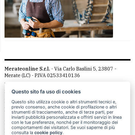
Merateonline S.r.l.
-
Via Carlo Baslini 5, 23807 -
Merate (LC)
- P.IVA 02533410136
Telefono:
039 9902881
- Whatsapp: 351 3481257 - E-
mail: redazione@merateonline.it
Questo sito fa uso di cookies
La redazione
CasateOnline
LeccoOnline
RSS
Questo sito utilizza cookie o altri strumenti tecnici e,
previo consenso, anche cookie di profilazione o altri
Made by
VIP
strumenti di tracciamento, anche di terze parti, per
inviarti pubblicità personalizzata e offrirti servizi in linea
Privacy policy
Cookie policy
con le tue preferenze, nonché per il monitoraggio dei
comportamenti dei visitatori. Se vuoi saperne di più
Rivedi le tue scelte sui cookie
consulta la
cookie policy
.