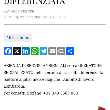
DIFFERENZIATA
CONTATTI
LAVORO OFFERTE
GIOVEDÌ, 30 SETTEMBRE 2021 - 09:38
La
redazione
Altri comuni
Scrivici
Per
Facebook
X
LinkedIn
WhatsApp
Telegram
Email
Print
Condividi
la
tua
AZIENDA DI SERVIZI AMBIENTALI cerca OPERATORE
pubblicità
SPECIALIZZATO nella cernita di raccolta differenziata
(settore analisi merceologiche). Ambito di lavoro
CERCA
Lombardia.
Per contatti, Stefano: +39 340 3567 883
Cerca
per
comune