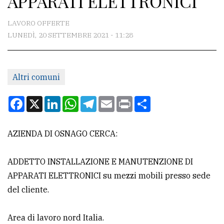
APPARATI ELETTRONICI
CONTATTI
LAVORO OFFERTE
LUNEDÌ, 20 SETTEMBRE 2021 - 11:28
La
redazione
Altri comuni
Scrivici
Per
Facebook
X
LinkedIn
WhatsApp
Telegram
Email
Print
Condividi
la
tua
AZIENDA DI OSNAGO CERCA:
pubblicità
ADDETTO INSTALLAZIONE E MANUTENZIONE DI
CERCA
APPARATI ELETTRONICI su mezzi mobili presso sede
del cliente.
Cerca
per
Area di lavoro nord Italia.
comune