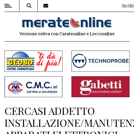
06/08/
MENU
Versione estiva con Casateonline e Leccoonline
Editoriale
e
commenti
Contenuti
del
sito
Appuntamenti
CERCASI ADDETTO
Associazioni
INSTALLAZIONE/MANUTEN
Meteo