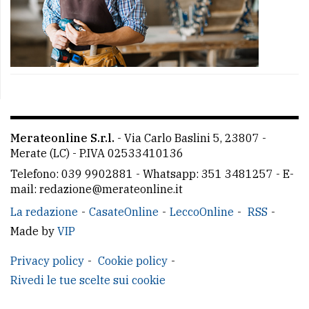
Merateonline S.r.l.
-
Via Carlo Baslini 5, 23807 -
Merate (LC)
- P.IVA 02533410136
Telefono:
039 9902881
- Whatsapp: 351 3481257 - E-
mail: redazione@merateonline.it
La redazione
CasateOnline
LeccoOnline
RSS
Made by
VIP
Privacy policy
Cookie policy
Rivedi le tue scelte sui cookie