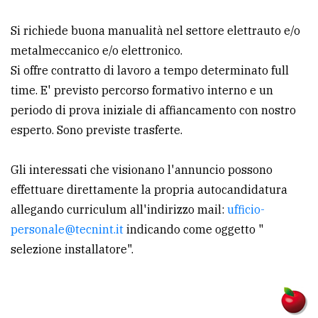
Ricerca
Si richiede buona manualità nel settore elettrauto e/o
avanzata
metalmeccanico e/o elettronico.
Si offre contratto di lavoro a tempo determinato full
time. E' previsto percorso formativo interno e un
LE
ALTRE
periodo di prova iniziale di affiancamento con nostro
TESTATE
esperto. Sono previste trasferte.
Gli interessati che visionano l'annuncio possono
effettuare direttamente la propria autocandidatura
allegando curriculum all'indirizzo mail:
ufficio-
PRIVACY
personale@tecnint.it
indicando come oggetto "
selezione installatore".
Privacy
policy
Cookie