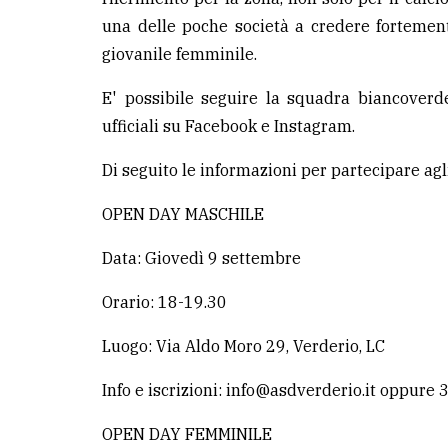
avanzata
una delle poche società a credere fortemen
giovanile femminile.
LE
ALTRE
E' possibile seguire la squadra biancoverd
TESTATE
ufficiali su Facebook e Instagram.
Di seguito le informazioni per partecipare ag
OPEN DAY MASCHILE
Data: Giovedì 9 settembre
PRIVACY
Orario: 18-19.30
Privacy
policy
Luogo: Via Aldo Moro 29, Verderio, LC
Cookie
Info e iscrizioni: info@asdverderio.it oppur
policy
OPEN DAY FEMMINILE