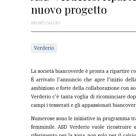
nuovo progetto
La
redazione
SPORT CALCIO
Scrivici
Per
Verderio
la
tua
pubblicità
La società biancoverde è pronta a ripartire c
È arrivato l'annuncio che apre l'inizio del
ambizioso e forte della collaborazione con soc
CERCA
Verderio c'è tanta voglia di ricominciare d
Cerca
campi i tesserati e gli appassionati biancover
per
Numerose sono le iniziative in programma tra c
comune
femminile. ASD Verderio vuole ricostruire 
Ricerca
riferimento per la zona, non solo per il calc