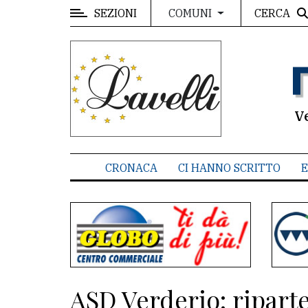
SEZIONI
CERCA
COMUNI
MENU
Editoriale
e
commenti
V
Contenuti
del
CRONACA
CI HANNO SCRITTO
E
sito
Appuntamenti
Associazioni
Meteo
ASD Verderio: riparte
CONTATTI