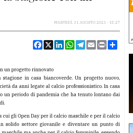
MARTEDÌ, 31 AGOSTO 2021 - 15:27
Facebook
X
LinkedIn
WhatsApp
Telegram
Email
Print
Condiv
on un progetto rinnovato
la stagione in casa biancoverde. Un progetto nuovo,
ietà da anni legate al calcio professionistico. In casa
opo un periodo di pandemia che ha tenuto lontano dai
di.
ui gli Open Day per il calcio maschile e per il calcio
un solido settore giovanile e diventare un punto di
io maschile ma anche per il calcio femminile, essendo