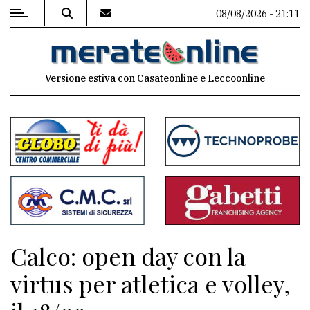
08/08/2026 - 21:11
MENU
Versione estiva con Casateonline e Leccoonline
Editoriale
e
commenti
Contenuti
del
sito
Appuntamenti
Calco: open day con la
Associazioni
virtus per atletica e volley,
Meteo