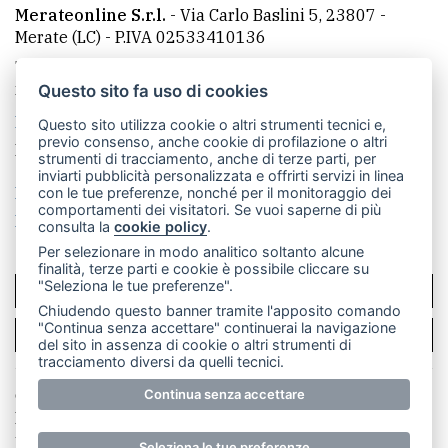
Merateonline S.r.l.
-
Via Carlo Baslini 5, 23807 -
Merate (LC)
- P.IVA 02533410136
Telefono:
039 9902881
- Whatsapp: 351 3481257 - E-
mail: redazione@merateonline.it
Questo sito fa uso di cookies
La redazione
CasateOnline
LeccoOnline
RSS
Questo sito utilizza cookie o altri strumenti tecnici e,
previo consenso, anche cookie di profilazione o altri
Made by
VIP
strumenti di tracciamento, anche di terze parti, per
inviarti pubblicità personalizzata e offrirti servizi in linea
Privacy policy
Cookie policy
con le tue preferenze, nonché per il monitoraggio dei
comportamenti dei visitatori. Se vuoi saperne di più
Rivedi le tue scelte sui cookie
consulta la
cookie policy
.
Per selezionare in modo analitico soltanto alcune
finalità, terze parti e cookie è possibile cliccare su
"Seleziona le tue preferenze".
SCRIVICI
Chiudendo questo banner tramite l'apposito comando
"Continua senza accettare" continuerai la navigazione
PER LA TUA PUBBLICITÀ
del sito in assenza di cookie o altri strumenti di
tracciamento diversi da quelli tecnici.
© Copyright Merateonline S.r.l. - Tutti i diritti riservati.
Continua senza accettare
E' proibita la riproduzione e pubblicazione anche
parziale di testi, articoli e immagini senza la
Seleziona le tue preferenze