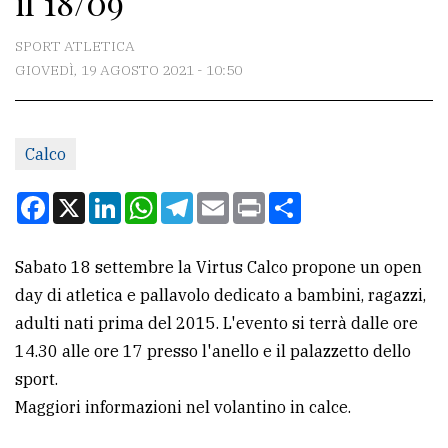
il 18/09
CONTATTI
SPORT ATLETICA
GIOVEDÌ, 19 AGOSTO 2021 - 10:50
La
redazione
Calco
Scrivici
Per
Facebook
X
LinkedIn
WhatsApp
Telegram
Email
Print
Condividi
la
tua
Sabato 18 settembre la Virtus Calco propone un open
pubblicità
day di atletica e pallavolo dedicato a bambini, ragazzi,
adulti nati prima del 2015. L'evento si terrà dalle ore
CERCA
14.30 alle ore 17 presso l'anello e il palazzetto dello
sport.
Cerca
Maggiori informazioni nel volantino in calce.
per
comune