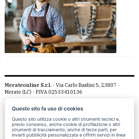
Merateonline S.r.l.
-
Via Carlo Baslini 5, 23807 -
Merate (LC)
- P.IVA 02533410136
Telefono:
039 9902881
- Whatsapp: 351 3481257 - E-
mail: redazione@merateonline.it
Questo sito fa uso di cookies
La redazione
CasateOnline
LeccoOnline
RSS
Questo sito utilizza cookie o altri strumenti tecnici e,
previo consenso, anche cookie di profilazione o altri
Made by
VIP
strumenti di tracciamento, anche di terze parti, per
inviarti pubblicità personalizzata e offrirti servizi in linea