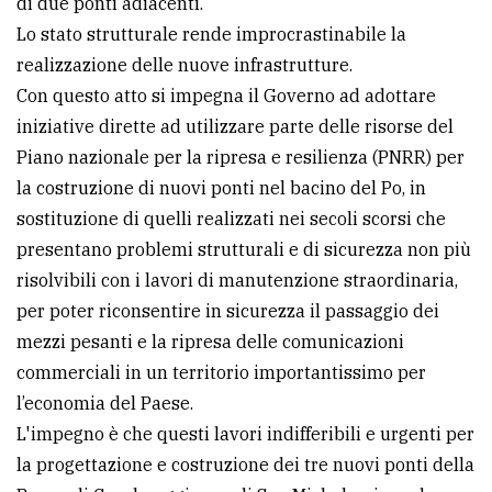
di due ponti adiacenti.
Lo stato strutturale rende improcrastinabile la
Ricerca
realizzazione delle nuove infrastrutture.
avanzata
Con questo atto si impegna il Governo ad adottare
iniziative dirette ad utilizzare parte delle risorse del
LE
Piano nazionale per la ripresa e resilienza (PNRR) per
ALTRE
TESTATE
la costruzione di nuovi ponti nel bacino del Po, in
sostituzione di quelli realizzati nei secoli scorsi che
presentano problemi strutturali e di sicurezza non più
risolvibili con i lavori di manutenzione straordinaria,
per poter riconsentire in sicurezza il passaggio dei
mezzi pesanti e la ripresa delle comunicazioni
PRIVACY
commerciali in un territorio importantissimo per
Privacy
l’economia del Paese.
policy
L'impegno è che questi lavori indifferibili e urgenti per
la progettazione e costruzione dei tre nuovi ponti della
Cookie