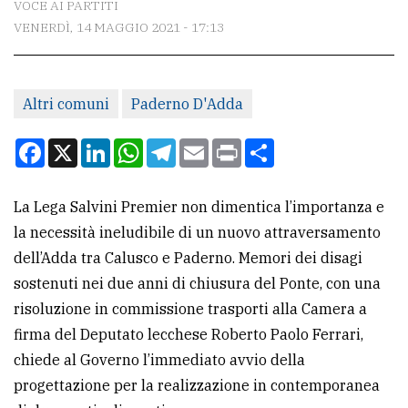
VOCE AI PARTITI
VENERDÌ, 14 MAGGIO 2021 - 17:13
CONTATTI
La
Altri comuni
Paderno D'Adda
redazione
Scrivici
Facebook
X
LinkedIn
WhatsApp
Telegram
Email
Print
Condividi
Per
la
La Lega Salvini Premier non dimentica l’importanza e
tua
la necessità ineludibile di un nuovo attraversamento
pubblicità
dell’Adda tra Calusco e Paderno. Memori dei disagi
sostenuti nei due anni di chiusura del Ponte, con una
risoluzione in commissione trasporti alla Camera a
CERCA
firma del Deputato lecchese Roberto Paolo Ferrari,
Cerca
chiede al Governo l’immediato avvio della
per
progettazione per la realizzazione in contemporanea
comune