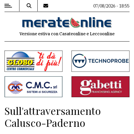
07/08/2026 - 18:55
MENU
Versione estiva con Casateonline e Leccoonline
Editoriale
e
commenti
Contenuti
del
sito
Appuntamenti
Sull'attraversamento
Associazioni
Calusco-Paderno
Meteo