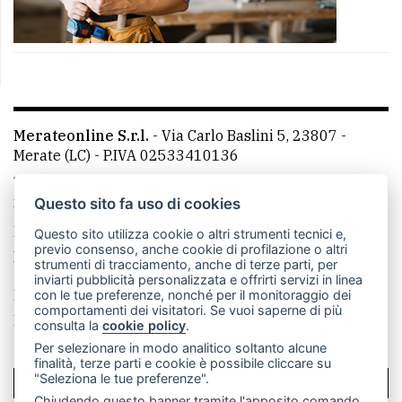
Merateonline S.r.l.
-
Via Carlo Baslini 5, 23807 -
Merate (LC)
- P.IVA 02533410136
Telefono:
039 9902881
- Whatsapp: 351 3481257 - E-
mail: redazione@merateonline.it
Questo sito fa uso di cookies
La redazione
CasateOnline
LeccoOnline
RSS
Questo sito utilizza cookie o altri strumenti tecnici e,
previo consenso, anche cookie di profilazione o altri
Made by
VIP
strumenti di tracciamento, anche di terze parti, per
inviarti pubblicità personalizzata e offrirti servizi in linea
Privacy policy
Cookie policy
con le tue preferenze, nonché per il monitoraggio dei
comportamenti dei visitatori. Se vuoi saperne di più
Rivedi le tue scelte sui cookie
consulta la
cookie policy
.
Per selezionare in modo analitico soltanto alcune
finalità, terze parti e cookie è possibile cliccare su
"Seleziona le tue preferenze".
SCRIVICI
Chiudendo questo banner tramite l'apposito comando