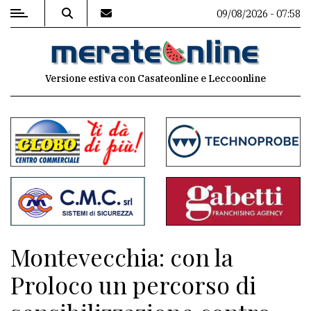
09/08/2026 - 07:58
MENU
Versione estiva con Casateonline e Leccoonline
Editoriale
e
commenti
Contenuti
del
sito
Appuntamenti
Montevecchia: con la
Associazioni
Proloco un percorso di
Meteo