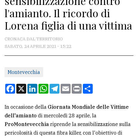
sensibilizzazione contro
l'amianto. Il ricordo di
CONTATTI
Lorena figlia di una vittima
La
redazione
CRONACA DAL TERRITORIO
SABATO, 24 APRILE 2021 - 15:22
Scrivici
Per
la
Montevecchia
tua
pubblicità
Facebook
X
LinkedIn
WhatsApp
Telegram
Email
Print
Condividi
CERCA
In occasione della
Giornata Mondiale delle Vittime
dell'amianto
di mercoledì 28 aprile, la
Cerca
ProMontevecchia
riprende la sensibilizzazione sulla
per
pericolosità di questa fibra killer, con l'obiettivo di
comune