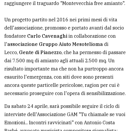
raggiungere il traguardo "Montevecchia free amianto".
Ricerca
avanzata
Un progetto partito nel 2016 nei primi mesi di vita
dell'associazione, promosso e portato avanti dal socio
fondatore
Carlo Cavenaghi
in collaborazione con
LE
ALTRE
l'
associazione Gruppo Aiuto Mesotelioma
di
TESTATE
Lecco,
Gente di Pianezzo
, che ha permesso di passare
dai 7.500 mq di amianto agli attuali 2.500 mq. Un
risultato importante ma che non ha purtroppo ancora
esaurito l'emergenza, con siti dove sono presenti
ancora queste particelle pericolose, ragion per cui è
necessario proseguire con l'opera di sensibilizzazione.
PRIVACY
Da sabato 24 aprile, sarà possibile seguire il ciclo di
Privacy
interviste dell'Associazione GAM "Tu chiamale se vuoi
policy
Emozioni... Incontri ravvicinati" con Antonio Costa
Cookie
Barbé, avvocato musicista compositore giornalista;