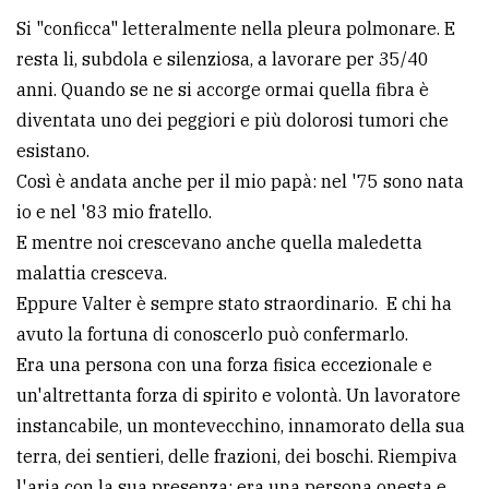
Si "conficca" letteralmente nella pleura polmonare. E
resta li, subdola e silenziosa, a lavorare per 35/40
anni. Quando se ne si accorge ormai quella fibra è
diventata uno dei peggiori e più dolorosi tumori che
esistano.
Così è andata anche per il mio papà: nel '75 sono nata
io e nel '83 mio fratello.
E mentre noi crescevano anche quella maledetta
malattia cresceva.
Eppure Valter è sempre stato straordinario. E chi ha
avuto la fortuna di conoscerlo può confermarlo.
Era una persona con una forza fisica eccezionale e
un'altrettanta forza di spirito e volontà. Un lavoratore
instancabile, un montevecchino, innamorato della sua
terra, dei sentieri, delle frazioni, dei boschi. Riempiva
l'aria con la sua presenza: era una persona onesta e