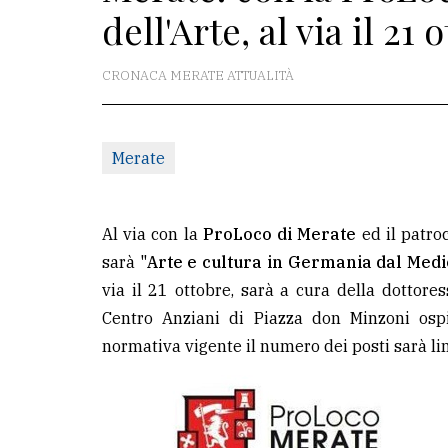
dell'Arte, al via il 21 
La
redazione
CRONACA MERATE ATTUALITÀ
Scrivici
Per
Merate
la
tua
pubblicità
Al via con la
ProLoco di Merate
ed il patroc
sarà "
Arte e cultura in Germania dal Me
via il 21 ottobre, sarà a cura della dottores
CERCA
Centro Anziani di Piazza don Minzoni ospi
Cerca
normativa vigente il numero dei posti sarà lim
per
comune
Ricerca