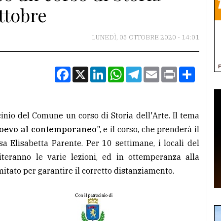
ottobre
LUNEDÌ, 05 OTTOBRE 2020 - 14:01
Facebook
X
LinkedIn
WhatsApp
Telegram
Email
Print
Condiv
inio del Comune un corso di Storia dell'Arte. Il tema
dioevo al contemporaneo
", e il corso, che prenderà il
sa Elisabetta Parente. Per 10 settimane, i locali del
teranno le varie lezioni, ed in ottemperanza alla
itato per garantire il corretto distanziamento.