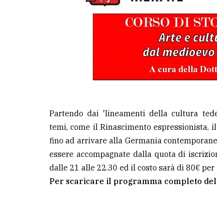
avanzata
LE
ALTRE
TESTATE
Partendo dai 'lineamenti della cultura ted
temi, come il Rinascimento espressionista, il
PRIVACY
fino ad arrivare alla Germania contemporanea
Privacy
essere accompagnate dalla quota di iscrizion
policy
dalle 21 alle 22.30 ed il costo sarà di 80€ per i 
Per scaricare il programma completo del
Cookie
policy