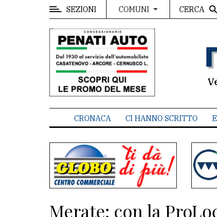
SEZIONI
CERCA
COMUNI
MENU
Editoriale
e
commenti
V
Contenuti
del
CRONACA
CI HANNO SCRITTO
E
sito
Appuntamenti
Associazioni
Meteo
Merate: con la ProLoc
CONTATTI