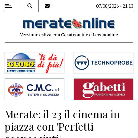
07/08/2026 - 21:13
MENU
Versione estiva con Casateonline e Leccoonline
Editoriale
e
commenti
Contenuti
del
sito
Appuntamenti
Merate: il 23 il cinema in
Associazioni
piazza con 'Perfetti
Meteo