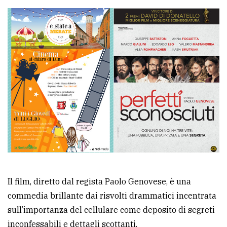
Ricerca
avanzata
LE
ALTRE
TESTATE
PRIVACY
Il film, diretto dal regista Paolo Genovese, è una
Privacy
commedia brillante dai risvolti drammatici incentrata
policy
sull’importanza del cellulare come deposito di segreti
Cookie
inconfessabili e dettagli scottanti.