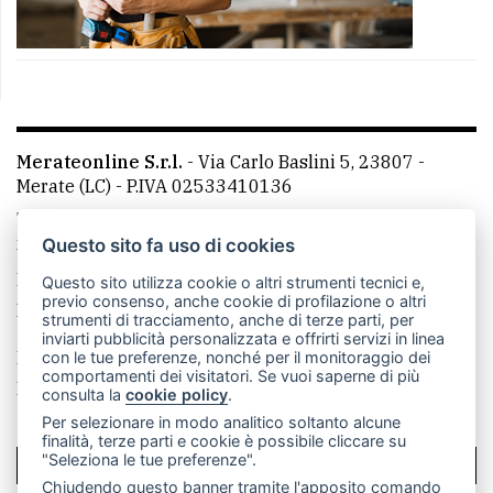
Merateonline S.r.l.
-
Via Carlo Baslini 5, 23807 -
Merate (LC)
- P.IVA 02533410136
Telefono:
039 9902881
- Whatsapp: 351 3481257 - E-
mail: redazione@merateonline.it
Questo sito fa uso di cookies
La redazione
CasateOnline
LeccoOnline
RSS
Questo sito utilizza cookie o altri strumenti tecnici e,
previo consenso, anche cookie di profilazione o altri
Made by
VIP
strumenti di tracciamento, anche di terze parti, per
inviarti pubblicità personalizzata e offrirti servizi in linea
Privacy policy
Cookie policy
con le tue preferenze, nonché per il monitoraggio dei
comportamenti dei visitatori. Se vuoi saperne di più
Rivedi le tue scelte sui cookie
consulta la
cookie policy
.
Per selezionare in modo analitico soltanto alcune
finalità, terze parti e cookie è possibile cliccare su
"Seleziona le tue preferenze".
SCRIVICI
Chiudendo questo banner tramite l'apposito comando