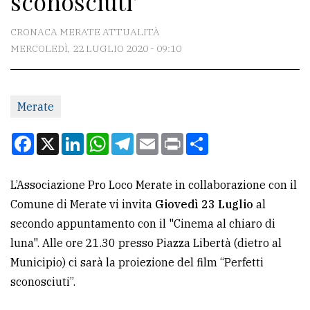
sconosciuti'
CONTATTI
CRONACA MERATE ATTUALITÀ
MERCOLEDÌ, 22 LUGLIO 2020 - 09:10
La
redazione
Merate
Scrivici
Per
Facebook
X
LinkedIn
WhatsApp
Telegram
Email
Print
Condividi
la
tua
L’Associazione Pro Loco Merate in collaborazione con il
pubblicità
Comune di Merate vi invita
Giovedì 23 Luglio
al
secondo appuntamento con il "Cinema al chiaro di
CERCA
luna". Alle ore 21.30 presso Piazza Libertà (dietro al
Municipio) ci sarà la proiezione del film “Perfetti
Cerca
sconosciuti”.
per
comune